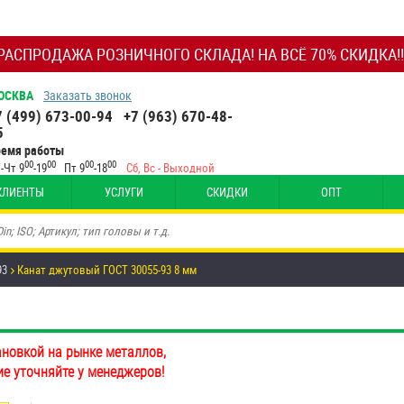
РАСПРОДАЖА РОЗНИЧНОГО СКЛАДА! НА ВСЁ 70% СКИДКА!!
ОСКВА
Заказать звонок
7 (499) 673-00-94
+7 (963) 670-48-
5
ремя работы
00
00
00
00
-Чт 9
-19
Пт 9
-18
Сб, Вс - Выходной
КЛИЕНТЫ
УСЛУГИ
СКИДКИ
ОПТ
93
Канат джутовый ГОСТ 30055-93 8 мм
ановкой на рынке металлов,
ие уточняйте у менеджеров!