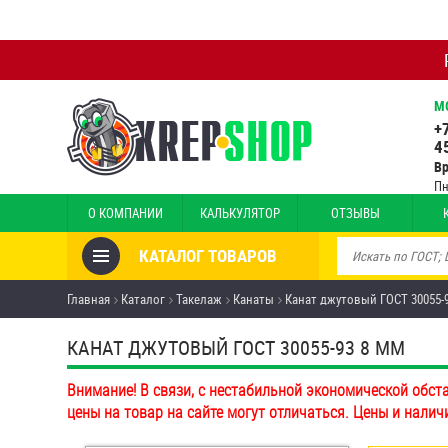
М
+
4
В
Пн
О КОМПАНИИ
КАЛЬКУЛЯТОР
ОТЗЫВЫ
КАТАЛОГ ТОВАРОВ
Товары со скидкой
Главная
Каталог
Такелаж
Канаты
Канат джутовый ГОСТ 30055-
Анкеры
КАНАТ ДЖУТОВЫЙ ГОСТ 30055-93 8 ММ
Антивандальный крепёж,
Внимание! В связи, с нестабильной экономической обст
инструмент
цены на товар на сайте могут отличаться. Цены и налич
Болты и винты