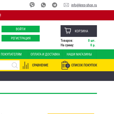
info@krep-shop.ru
!
ВОЙТИ
КОРЗИНА
РЕГИСТРАЦИЯ
Товаров:
0
шт.
На сумму:
0
р.
ПОКУПАТЕЛЯМ
ОПЛАТА И ДОСТАВКА
НАШИ МАГАЗИНЫ
СРАВНЕНИЕ
СПИСОК ПОКУПОК
0