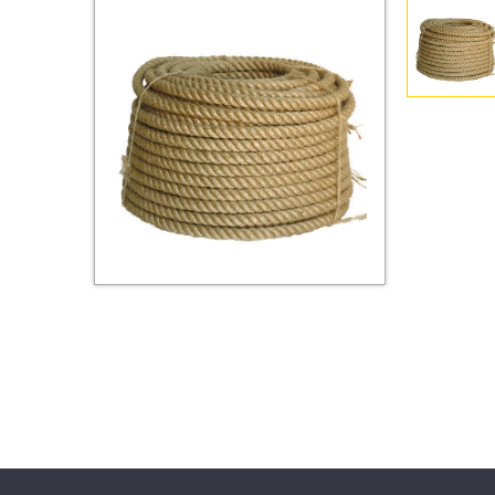
Втулки
Гайки
Дюбели
Дюймовый крепёж
Заклепки (Гайки-Заклепки)
Инструмент
Крюки, кольца с
метрической резьбой
Крюки, кольца с шурупной
резьбой
Оснастка и аксессуары для