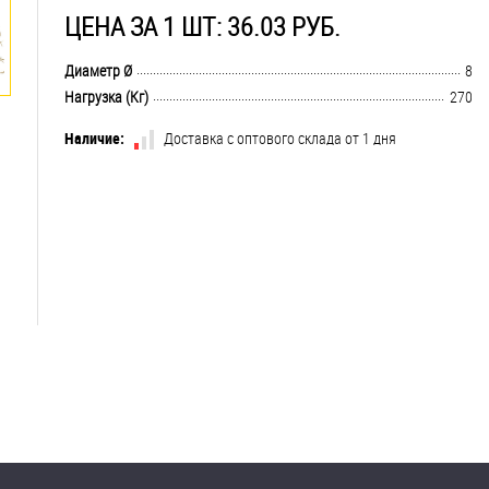
ЦЕНА ЗА 1 ШТ: 36.03 РУБ.
.................................................................................................................................
Диаметр Ø
8
.................................................................................................................................
Нагрузка (Кг)
270
Наличие:
Доставка с оптового склада от 1 дня