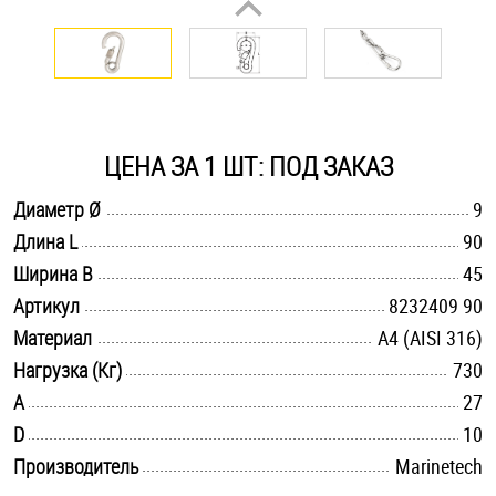
Оснастка и аксессуары для яхт
Пробки
ЦЕНА ЗА 1 ШТ: ПОД ЗАКАЗ
Саморезы и шурупы
.............................................................................................................
Диаметр Ø
9
.............................................................................................................
Длина L
90
Стопорные кольца
.............................................................................................................
Ширина B
45
.............................................................................................................
Артикул
8232409 90
Такелаж
.............................................................................................................
Материал
A4 (AISI 316)
.............................................................................................................
Нагрузка (Кг)
730
Хомуты
.............................................................................................................
A
27
Шайбы
.............................................................................................................
D
10
.............................................................................................................
Производитель
Marinetech
Шпильки