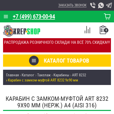
ЗАКАЗАТЬ ЗВОНОК
+7 (499) 673-00-94
КОРЗИНА
О КОМПАНИИ
0
СПИСОК
КАЛЬКУЛЯТОР
СРАВНЕНИЕ
РАСПРОДАЖА РОЗНИЧНОГО СКЛАДА! НА ВСЁ 70% СКИДКА!!!
ПОКУПОК
ОТЗЫВЫ
КАТАЛОГ ТОВАРОВ
КЛИЕНТЫ
Товары со скидкой
Главная
Каталог
Такелаж
Карабины
ART 8232
УСЛУГИ
Карабин с замком-муфтой ART 8232 9х90 мм
Анкеры
СКИДКИ
Антивандальный крепёж, инструмент
КАРАБИН С ЗАМКОМ-МУФТОЙ ART 8232
ОПТ
9Х90 ММ (НЕРЖ.) A4 (AISI 316)
ПОКУПАТЕЛЯМ
Болты и винты