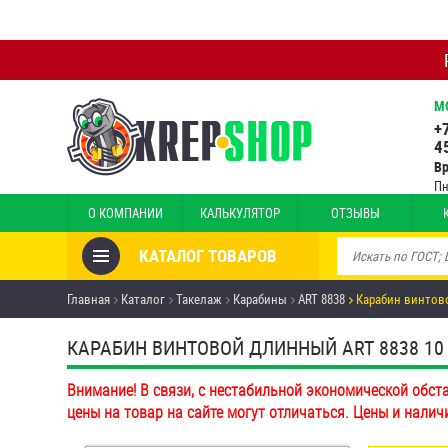
М
+
4
В
Пн
О КОМПАНИИ
КАЛЬКУЛЯТОР
ОТЗЫВЫ
КАТАЛОГ ТОВАРОВ
Товары со скидкой
Главная
Каталог
Такелаж
Карабины
ART 8838
Карабин винтов
Анкеры
КАРАБИН ВИНТОВОЙ ДЛИННЫЙ ART 8838 10 ММ
Антивандальный крепёж,
Внимание! В связи, с нестабильной экономической обст
инструмент
цены на товар на сайте могут отличаться. Цены и налич
Болты и винты