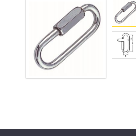
Втулки
Гайки
Дюбели
Дюймовый крепёж
Заклепки (Гайки-Заклепки)
Инструмент
Крюки, кольца с
метрической резьбой
Крюки, кольца с шурупной
резьбой
Оснастка и аксессуары для