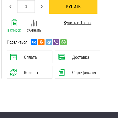
КУПИТЬ
.......................................................................
Купить в 1 клик
.......................................................................
.......................................................................
В СПИСОК
СРАВНИТЬ
.......................................................................
.......................................................................
Поделиться:
.......................................................................
.......................................................................
Оплата
Доставка
.......................................................................
Возврат
Сертификаты