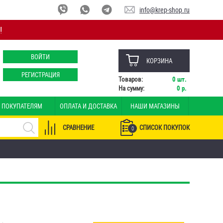
info@krep-shop.ru
!
ВОЙТИ
КОРЗИНА
РЕГИСТРАЦИЯ
Товаров:
0
шт.
На сумму:
0
р.
ПОКУПАТЕЛЯМ
ОПЛАТА И ДОСТАВКА
НАШИ МАГАЗИНЫ
СРАВНЕНИЕ
СПИСОК ПОКУПОК
0