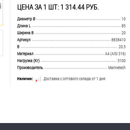
ЦЕНА ЗА 1 ШТ: 1 314.44 РУБ.
.................................................................................................................................
Диаметр Ø
10
.................................................................................................................................
Длина L
85
.................................................................................................................................
Ширина B
20
.................................................................................................................................
Артикул
8838410
.................................................................................................................................
B
20,5
.................................................................................................................................
Материал
A4 (AISI 316)
.................................................................................................................................
Нагрузка (Кг)
3100
.................................................................................................................................
Производитель
Marinetech
Наличие:
Доставка с оптового склада от 1 дня