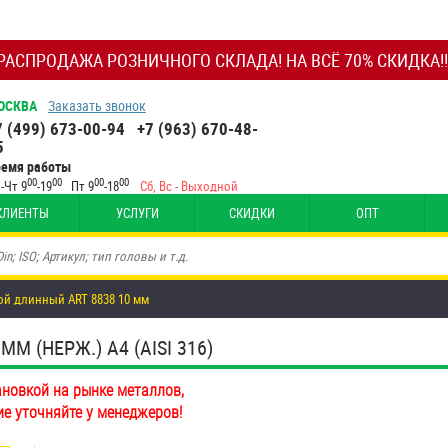
РАСПРОДАЖА РОЗНИЧНОГО СКЛАДА! НА ВСЁ 70% СКИДКА!!
ОСКВА
Заказать звонок
7 (499) 673-00-94
+7 (963) 670-48-
5
ремя работы
00
00
00
00
-Чт 9
-19
Пт 9
-18
Сб, Вс - Выходной
КЛИЕНТЫ
УСЛУГИ
СКИДКИ
ОПТ
ой длинный ART 8838 10 мм
 (НЕРЖ.) A4 (AISI 316)
ановкой на рынке металлов,
ие уточняйте у менеджеров!