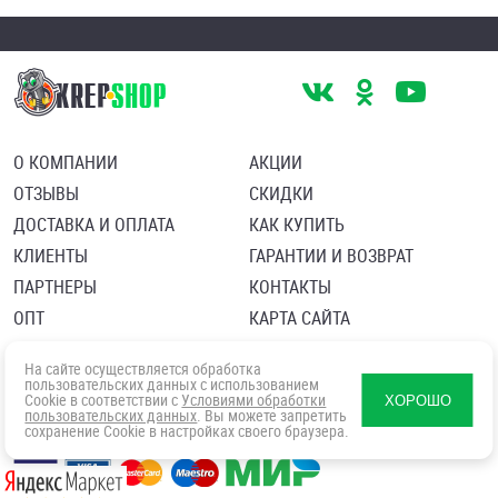
О КОМПАНИИ
АКЦИИ
ОТЗЫВЫ
СКИДКИ
ДОСТАВКА И ОПЛАТА
КАК КУПИТЬ
КЛИЕНТЫ
ГАРАНТИИ И ВОЗВРАТ
ПАРТНЕРЫ
КОНТАКТЫ
ОПТ
КАРТА САЙТА
Пользовательское соглашение
Политика в отношении обработки персональных данных
На сайте осуществляется обработка
Согласие посетителя сайта на обработку персональных данны
пользовательских данных с использованием
Cookie в соответствии с
Условиями обработки
ХОРОШО
пользовательских данных
. Вы можете запретить
сохранение Cookie в настройках своего браузера.