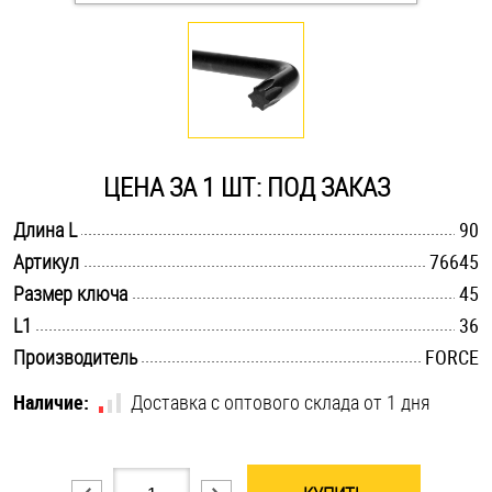
Оснастка и аксессуары для яхт
Пробки
Саморезы и шурупы
ЦЕНА ЗА 1 ШТ: ПОД ЗАКАЗ
.............................................................................................................
Длина L
90
Стопорные кольца
.............................................................................................................
Артикул
76645
.............................................................................................................
Размер ключа
45
Такелаж
.............................................................................................................
L1
36
.............................................................................................................
Производитель
FORCE
Хомуты
Наличие:
Доставка с оптового склада от 1 дня
Шайбы
Шпильки