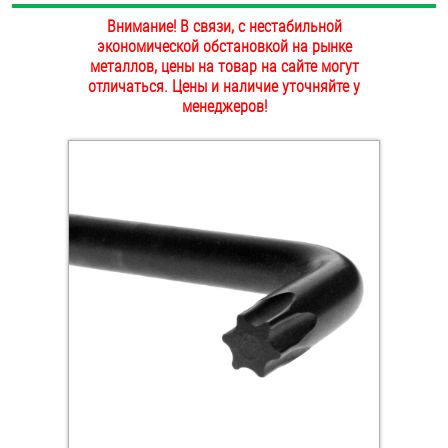
ОПЛАТА И ДОСТАВКА
Внимание! В связи, с нестабильной
Втулки
экономической обстановкой на рынке
металлов, цены на товар на сайте могут
НАШИ МАГАЗИНЫ
Гайки
отличаться. Цены и наличие уточняйте у
менеджеров!
Дюбели
Дюймовый крепёж
Заклепки (Гайки-Заклепки)
Инструмент
Крюки, кольца с метрической резьбой
Крюки, кольца с шурупной резьбой