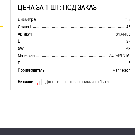
ЦЕНА ЗА 1 ШТ: ПОД ЗАКАЗ
.................................................................................................................................
Диаметр Ø
2.7
.................................................................................................................................
Длина L
45
.................................................................................................................................
Артикул
8434403
.................................................................................................................................
L1
27
.................................................................................................................................
GW
M3
.................................................................................................................................
Материал
A4 (AISI 316)
.................................................................................................................................
D
5
.................................................................................................................................
Производитель
Marinetech
Наличие:
Доставка с оптового склада от 1 дня