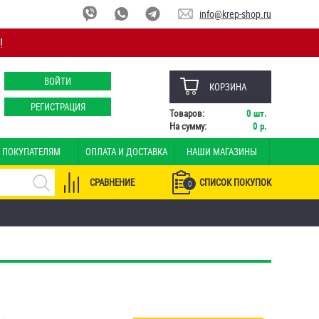
info@krep-shop.ru
!
ВОЙТИ
КОРЗИНА
РЕГИСТРАЦИЯ
Товаров:
0
шт.
На сумму:
0
р.
ПОКУПАТЕЛЯМ
ОПЛАТА И ДОСТАВКА
НАШИ МАГАЗИНЫ
СРАВНЕНИЕ
СПИСОК ПОКУПОК
0