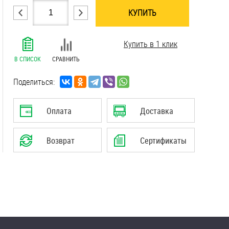
КУПИТЬ
.......................................................................
Купить в 1 клик
.......................................................................
.......................................................................
В СПИСОК
СРАВНИТЬ
.......................................................................
.......................................................................
Поделиться:
.......................................................................
.......................................................................
Оплата
Доставка
.......................................................................
Возврат
Сертификаты