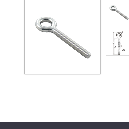
Втулки
Гайки
Дюбели
Дюймовый крепёж
Заклепки (Гайки-Заклепки)
Инструмент
Крюки, кольца с
метрической резьбой
Крюки, кольца с шурупной
резьбой
Оснастка и аксессуары для