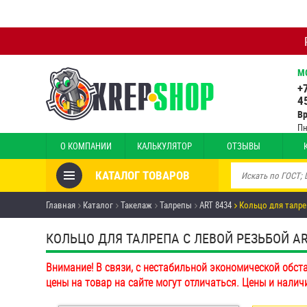
М
+
4
В
Пн
О КОМПАНИИ
КАЛЬКУЛЯТОР
ОТЗЫВЫ
КАТАЛОГ ТОВАРОВ
Товары со скидкой
Главная
Каталог
Такелаж
Талрепы
ART 8434
Кольцо для талре
Анкеры
КОЛЬЦО ДЛЯ ТАЛРЕПА С ЛЕВОЙ РЕЗЬБОЙ ART 
Антивандальный крепёж,
Внимание! В связи, с нестабильной экономической обст
инструмент
цены на товар на сайте могут отличаться. Цены и налич
Болты и винты