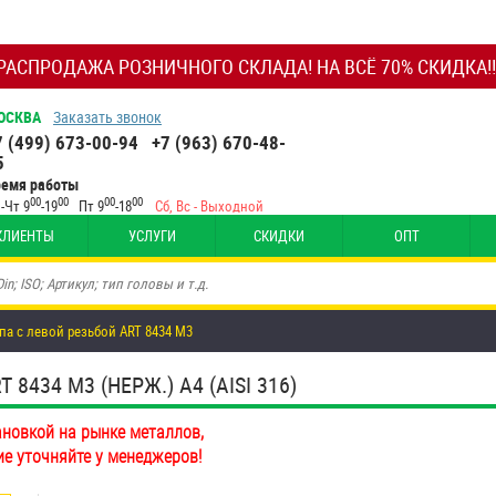
РАСПРОДАЖА РОЗНИЧНОГО СКЛАДА! НА ВСЁ 70% СКИДКА!!
ОСКВА
Заказать звонок
7 (499) 673-00-94
+7 (963) 670-48-
5
ремя работы
00
00
00
00
-Чт 9
-19
Пт 9
-18
Сб, Вс - Выходной
КЛИЕНТЫ
УСЛУГИ
СКИДКИ
ОПТ
па с левой резьбой ART 8434 М3
8434 М3 (НЕРЖ.) A4 (AISI 316)
ановкой на рынке металлов,
ие уточняйте у менеджеров!