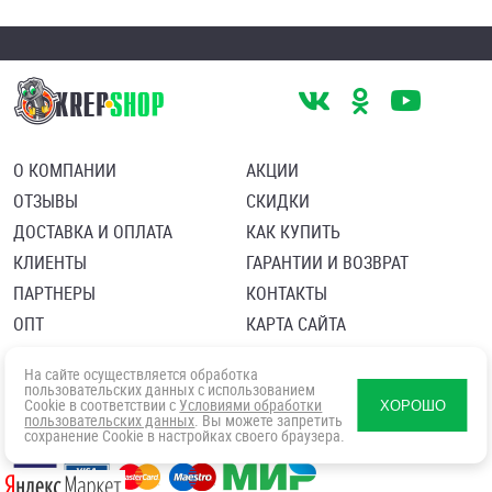
О КОМПАНИИ
АКЦИИ
ОТЗЫВЫ
СКИДКИ
ДОСТАВКА И ОПЛАТА
КАК КУПИТЬ
КЛИЕНТЫ
ГАРАНТИИ И ВОЗВРАТ
ПАРТНЕРЫ
КОНТАКТЫ
ОПТ
КАРТА САЙТА
Пользовательское соглашение
Политика в отношении обработки персональных данных
На сайте осуществляется обработка
Согласие посетителя сайта на обработку персональных данны
пользовательских данных с использованием
Cookie в соответствии с
Условиями обработки
ХОРОШО
пользовательских данных
. Вы можете запретить
сохранение Cookie в настройках своего браузера.