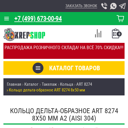
ЗАКАЗАТЬ ЗВОНОК
+7 (499) 673-00-94
КОРЗИНА
О КОМПАНИИ
0
СПИСОК
КАЛЬКУЛЯТОР
СРАВНЕНИЕ
РАСПРОДАЖА РОЗНИЧНОГО СКЛАДА! НА ВСЁ 70% СКИДКА!!!
ПОКУПОК
ОТЗЫВЫ
КАТАЛОГ ТОВАРОВ
КЛИЕНТЫ
Товары со скидкой
Главная
Каталог
Такелаж
Кольца
ART 8274
УСЛУГИ
Кольцо дельта-образное ART 8274 8х50 мм
Анкеры
СКИДКИ
Антивандальный крепёж, инструмент
КОЛЬЦО ДЕЛЬТА-ОБРАЗНОЕ ART 8274
ОПТ
8Х50 ММ А2 (AISI 304)
ПОКУПАТЕЛЯМ
Болты и винты