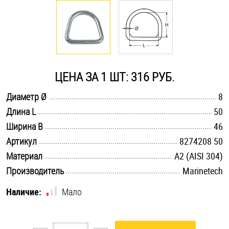
Оснастка и аксессуары для яхт
Пробки
ЦЕНА ЗА 1 ШТ: 316 РУБ.
Саморезы и шурупы
.............................................................................................................
Диаметр Ø
8
.............................................................................................................
Длина L
50
Стопорные кольца
.............................................................................................................
Ширина B
46
.............................................................................................................
Артикул
8274208 50
Такелаж
.............................................................................................................
Материал
А2 (AISI 304)
.............................................................................................................
Производитель
Marinetech
Хомуты
Наличие:
Мало
Шайбы
Шпильки