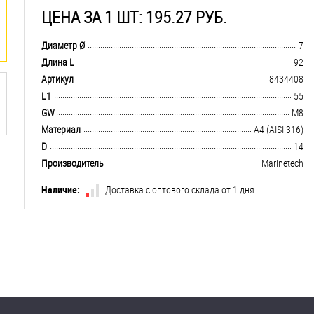
ЦЕНА ЗА 1 ШТ: 195.27 РУБ.
.................................................................................................................................
Диаметр Ø
7
.................................................................................................................................
Длина L
92
.................................................................................................................................
Артикул
8434408
.................................................................................................................................
L1
55
.................................................................................................................................
GW
M8
.................................................................................................................................
Материал
A4 (AISI 316)
.................................................................................................................................
D
14
.................................................................................................................................
Производитель
Marinetech
Наличие:
Доставка с оптового склада от 1 дня