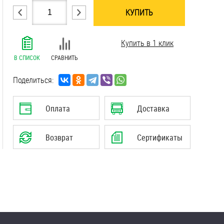
КУПИТЬ
.......................................................................
Купить в 1 клик
.......................................................................
.......................................................................
В СПИСОК
СРАВНИТЬ
.......................................................................
.......................................................................
Поделиться:
.......................................................................
.......................................................................
Оплата
Доставка
.......................................................................
Возврат
Сертификаты