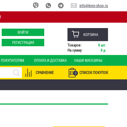
info@krep-shop.ru
!
ВОЙТИ
КОРЗИНА
РЕГИСТРАЦИЯ
Товаров:
0
шт.
На сумму:
0
р.
ПОКУПАТЕЛЯМ
ОПЛАТА И ДОСТАВКА
НАШИ МАГАЗИНЫ
СРАВНЕНИЕ
СПИСОК ПОКУПОК
0