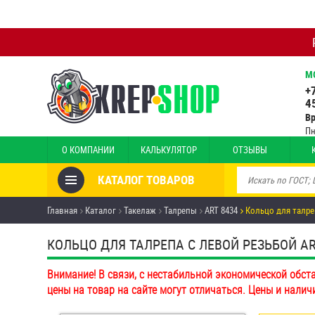
М
+
4
В
Пн
О КОМПАНИИ
КАЛЬКУЛЯТОР
ОТЗЫВЫ
КАТАЛОГ ТОВАРОВ
Товары со скидкой
Главная
Каталог
Такелаж
Талрепы
ART 8434
Кольцо для талре
Анкеры
КОЛЬЦО ДЛЯ ТАЛРЕПА С ЛЕВОЙ РЕЗЬБОЙ ART 
Антивандальный крепёж,
Внимание! В связи, с нестабильной экономической обст
инструмент
цены на товар на сайте могут отличаться. Цены и налич
Болты и винты