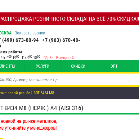
РАСПРОДАЖА РОЗНИЧНОГО СКЛАДА! НА ВСЁ 70% СКИДКА!!
ОСКВА
Заказать звонок
7 (499) 673-00-94
+7 (963) 670-48-
5
ремя работы
00
00
00
00
-Чт 9
-19
Пт 9
-18
Сб, Вс - Выходной
КЛИЕНТЫ
УСЛУГИ
СКИДКИ
ОПТ
па с левой резьбой ART 8434 М8
8434 М8 (НЕРЖ.) A4 (AISI 316)
ановкой на рынке металлов,
ие уточняйте у менеджеров!