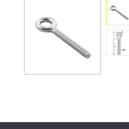
Втулки
Гайки
Дюбели
Дюймовый крепёж
Заклепки (Гайки-Заклепки)
Инструмент
Крюки, кольца с
метрической резьбой
Крюки, кольца с шурупной
резьбой
Оснастка и аксессуары для