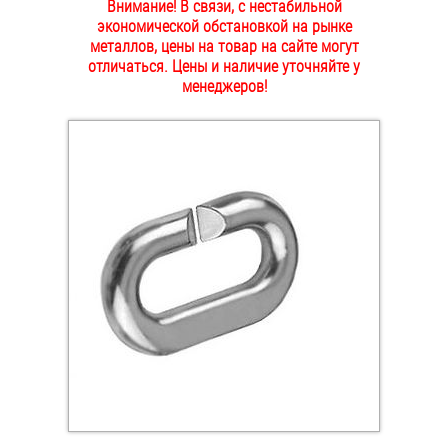
Внимание! В связи, с нестабильной
ОПЛАТА И ДОСТАВКА
экономической обстановкой на рынке
Втулки
металлов, цены на товар на сайте могут
отличаться. Цены и наличие уточняйте у
НАШИ МАГАЗИНЫ
Гайки
менеджеров!
Дюбели
Дюймовый крепёж
Заклепки (Гайки-Заклепки)
Инструмент
Крюки, кольца с метрической резьбой
Крюки, кольца с шурупной резьбой