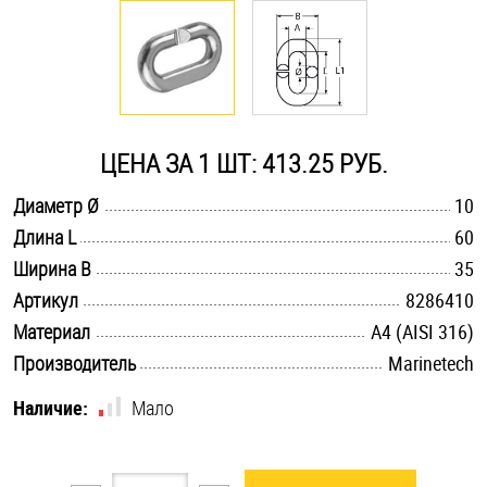
Оснастка и аксессуары для яхт
Пробки
ЦЕНА ЗА 1 ШТ: 413.25 РУБ.
Саморезы и шурупы
.............................................................................................................
Диаметр Ø
10
.............................................................................................................
Длина L
60
Стопорные кольца
.............................................................................................................
Ширина B
35
.............................................................................................................
Артикул
8286410
Такелаж
.............................................................................................................
Материал
A4 (AISI 316)
.............................................................................................................
Производитель
Marinetech
Хомуты
Наличие:
Мало
Шайбы
Шпильки