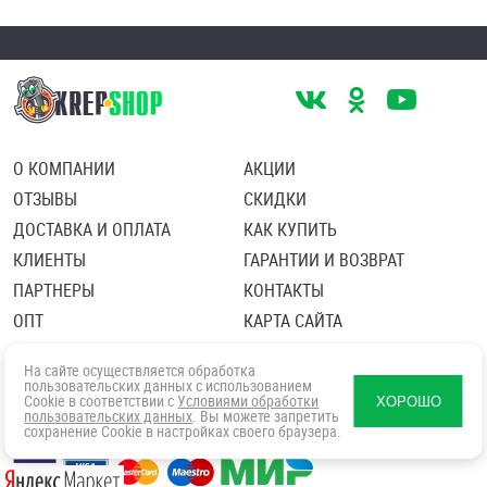
О КОМПАНИИ
АКЦИИ
ОТЗЫВЫ
СКИДКИ
ДОСТАВКА И ОПЛАТА
КАК КУПИТЬ
КЛИЕНТЫ
ГАРАНТИИ И ВОЗВРАТ
ПАРТНЕРЫ
КОНТАКТЫ
ОПТ
КАРТА САЙТА
Пользовательское соглашение
Политика в отношении обработки персональных данных
На сайте осуществляется обработка
Согласие посетителя сайта на обработку персональных данны
пользовательских данных с использованием
Cookie в соответствии с
Условиями обработки
ХОРОШО
пользовательских данных
. Вы можете запретить
сохранение Cookie в настройках своего браузера.