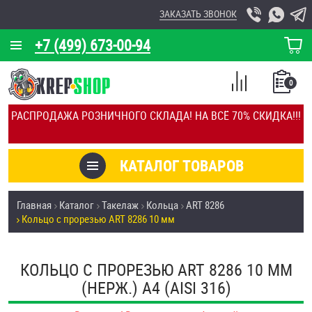
ЗАКАЗАТЬ ЗВОНОК
+7 (499) 673-00-94
КОРЗИНА
О КОМПАНИИ
0
СПИСОК
КАЛЬКУЛЯТОР
СРАВНЕНИЕ
РАСПРОДАЖА РОЗНИЧНОГО СКЛАДА! НА ВСЁ 70% СКИДКА!!!
ПОКУПОК
ОТЗЫВЫ
КАТАЛОГ ТОВАРОВ
КЛИЕНТЫ
Товары со скидкой
Главная
Каталог
Такелаж
Кольца
ART 8286
УСЛУГИ
Кольцо с прорезью ART 8286 10 мм
Анкеры
СКИДКИ
Антивандальный крепёж, инструмент
КОЛЬЦО С ПРОРЕЗЬЮ ART 8286 10 ММ
ОПТ
(НЕРЖ.) A4 (AISI 316)
ПОКУПАТЕЛЯМ
Болты и винты