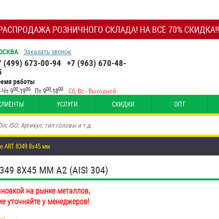
РАСПРОДАЖА РОЗНИЧНОГО СКЛАДА! НА ВСЁ 70% СКИДКА!!
ОСКВА
Заказать звонок
7 (499) 673-00-94
+7 (963) 670-48-
5
ремя работы
00
00
00
00
-Чт 9
-19
Пт 9
-18
Сб, Вс - Выходной
КЛИЕНТЫ
УСЛУГИ
СКИДКИ
ОПТ
е ART 8349 8х45 мм
49 8Х45 ММ А2 (AISI 304)
ановкой на рынке металлов,
ие уточняйте у менеджеров!