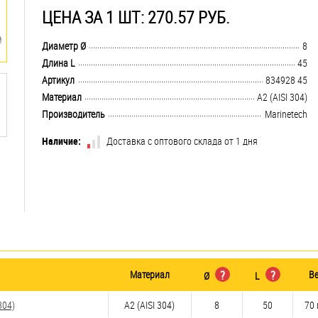
ЦЕНА ЗА 1 ШТ: 270.57 РУБ.
.................................................................................................................................
Диаметр Ø
8
.................................................................................................................................
Длина L
45
.................................................................................................................................
Артикул
834928 45
.................................................................................................................................
Материал
А2 (AISI 304)
.................................................................................................................................
Производитель
Marinetech
Наличие:
Доставка с оптового склада от 1 дня
Материал
?
?
Ве
Ø
L
304)
А2 (AISI 304)
8
50
70 