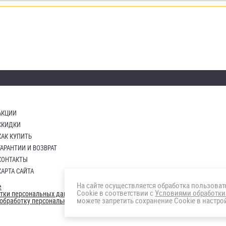
АКЦИИ
СКИДКИ
КАК КУПИТЬ
ГАРАНТИИ И ВОЗВРАТ
КОНТАКТЫ
КАРТА САЙТА
На сайте осуществляется обработка пользова
е
Cookie в соответствии с
Условиями обработки
отки персональных данных
можете запретить сохранение Cookie в настрой
а обработку персональных данны