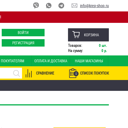
info@krep-shop.ru
!
ВОЙТИ
КОРЗИНА
РЕГИСТРАЦИЯ
Товаров:
0
шт.
На сумму:
0
р.
ПОКУПАТЕЛЯМ
ОПЛАТА И ДОСТАВКА
НАШИ МАГАЗИНЫ
СРАВНЕНИЕ
СПИСОК ПОКУПОК
0