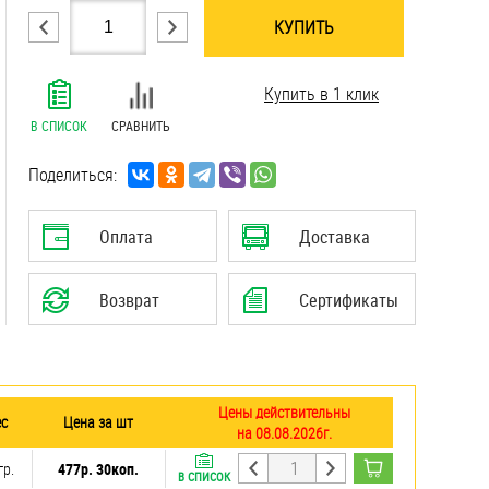
КУПИТЬ
.......................................................................
Купить в 1 клик
.......................................................................
.......................................................................
В СПИСОК
СРАВНИТЬ
.......................................................................
.......................................................................
Поделиться:
Оплата
Доставка
Возврат
Сертификаты
Цены действительны
с
Цена за шт
на 08.08.2026г.
гр.
477р. 30коп.
В СПИСОК