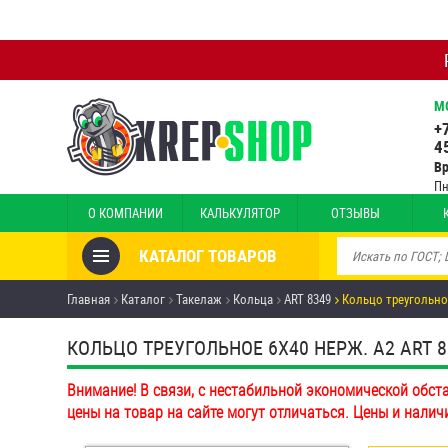
М
+
4
В
Пн
О КОМПАНИИ
КАЛЬКУЛЯТОР
ОТЗЫВЫ
КАТАЛОГ ТОВАРОВ
Товары со скидкой
Главная
Каталог
Такелаж
Кольца
ART 8349
Кольцо треугольно
Анкеры
КОЛЬЦО ТРЕУГОЛЬНОЕ 6Х40 НЕРЖ. А2 ART 83
Антивандальный крепёж,
Внимание! В связи, с нестабильной экономической обст
инструмент
цены на товар на сайте могут отличаться. Цены и налич
Болты и винты