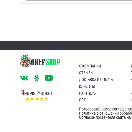
яхт
Пробки
Саморезы и шурупы
Стопорные кольца
Такелаж
О КОМПАНИИ
Хомуты
ОТЗЫВЫ
ДОСТАВКА И ОПЛАТА
Шайбы
КЛИЕНТЫ
ПАРТНЕРЫ
Шпильки
ОПТ
Шплинты
Пользовательское соглашени
Политика в отношении обраб
Согласие посетителя сайта н
Штифты и пальцы