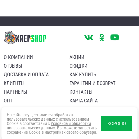
О КОМПАНИИ
АКЦИИ
ОТЗЫВЫ
СКИДКИ
ДОСТАВКА И ОПЛАТА
КАК КУПИТЬ
КЛИЕНТЫ
ГАРАНТИИ И ВОЗВРАТ
ПАРТНЕРЫ
КОНТАКТЫ
ОПТ
КАРТА САЙТА
Пользовательское соглашение
Политика в отношении обработки персональных данных
На сайте осуществляется обработка
Согласие посетителя сайта на обработку персональных данны
пользовательских данных с использованием
Cookie в соответствии с
Условиями обработки
ХОРОШО
пользовательских данных
. Вы можете запретить
сохранение Cookie в настройках своего браузера.