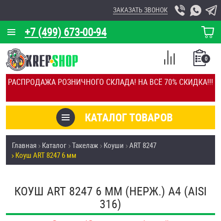
ЗАКАЗАТЬ ЗВОНОК
+7 (499) 673-00-94
КОРЗИНА
О КОМПАНИИ
0
СПИСОК
КАЛЬКУЛЯТОР
СРАВНЕНИЕ
РАСПРОДАЖА РОЗНИЧНОГО СКЛАДА! НА ВСЁ 70% СКИДКА!!!
ПОКУПОК
ОТЗЫВЫ
КАТАЛОГ ТОВАРОВ
КЛИЕНТЫ
Товары со скидкой
Главная
Каталог
Такелаж
Коуши
ART 8247
УСЛУГИ
Коуш ART 8247 6 мм
Анкеры
СКИДКИ
Антивандальный крепёж, инструмент
КОУШ ART 8247 6 ММ (НЕРЖ.) A4 (AISI
ОПТ
316)
ПОКУПАТЕЛЯМ
Болты и винты