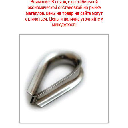
Внимание! В связи, с нестабильной
ОПЛАТА И ДОСТАВКА
экономической обстановкой на рынке
Втулки
металлов, цены на товар на сайте могут
отличаться. Цены и наличие уточняйте у
НАШИ МАГАЗИНЫ
Гайки
менеджеров!
Дюбели
Дюймовый крепёж
Заклепки (Гайки-Заклепки)
Инструмент
Крюки, кольца с метрической резьбой
Крюки, кольца с шурупной резьбой