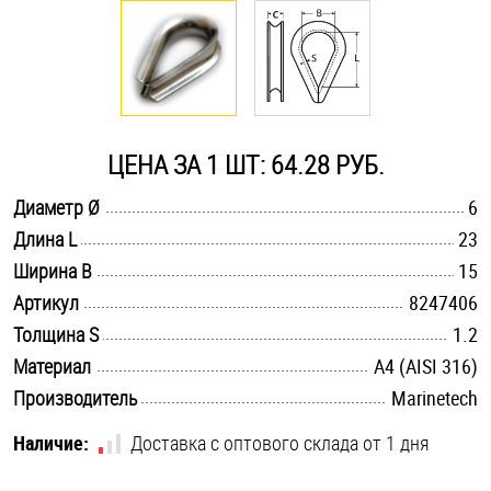
Оснастка и аксессуары для яхт
Пробки
ЦЕНА ЗА 1 ШТ: 64.28 РУБ.
Саморезы и шурупы
.............................................................................................................
Диаметр Ø
6
.............................................................................................................
Длина L
23
Стопорные кольца
.............................................................................................................
Ширина B
15
.............................................................................................................
Артикул
8247406
Такелаж
.............................................................................................................
Толщина S
1.2
.............................................................................................................
Материал
A4 (AISI 316)
Хомуты
.............................................................................................................
Производитель
Marinetech
Шайбы
Наличие:
Доставка с оптового склада от 1 дня
Шпильки