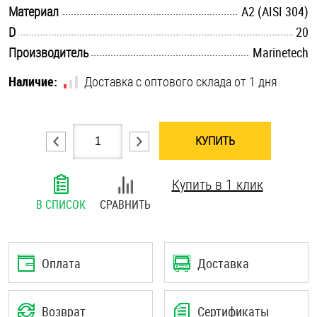
.............................................................................................................
Материал
А2 (AISI 304)
Шплинты
.............................................................................................................
D
20
.............................................................................................................
Штифты и пальцы
Производитель
Marinetech
Наличие:
Доставка с оптового склада от 1 дня
КУПИТЬ
Купить в 1 клик
В СПИСОК
СРАВНИТЬ
Оплата
Доставка
Возврат
Сертификаты