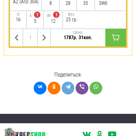
А2 (AISI 304)
8
28
35
SW6
D
Вес:
?
?
k
dk
16
25 гр.
5
12
Цена:
1787р. 31коп.
Поделиться: