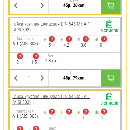
Цена:
45р. 26коп.
Гайка круглая шлицевая DIN 546 М5 А 1
(AISI 303)
В СПИСОК
Материал
?
?
?
?
Ø
H
P
dk
А 1 (AISI 303)
5
4.2
0.8
9
Вес:
?
?
n
t
1.8 гр.
2
1.5
Цена:
48р. 79коп.
Гайка круглая шлицевая DIN 546 М6 А 1
(AISI 303)
В СПИСОК
Материал
?
?
?
?
Ø
H
P
dk
А 1 (AISI 303)
6
5
1
11
Вес:
?
?
n
t