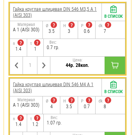
Гайка круглая шлицевая DIN 546 М3,5 А 1
(AISI 303)
В СПИСОК
Материал
?
?
?
?
Ø
H
P
dk
А 1 (AISI 303)
3.5
3
0.6
7
Вес:
?
?
n
t
0.7 гр.
1.4
1
Цена:
44р. 28коп.
Гайка круглая шлицевая DIN 546 М4 А 1
(AISI 303)
В СПИСОК
Материал
?
?
?
?
Ø
H
P
dk
А 1 (AISI 303)
4
3.5
0.7
8
Вес:
?
?
n
t
1.07 гр.
1.4
1.2