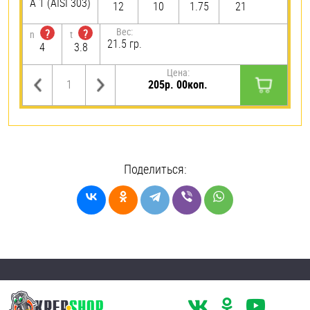
А 1 (AISI 303)
12
10
1.75
21
Вес:
?
?
n
t
21.5 гр.
4
3.8
Цена:
205р. 00коп.
Поделиться: