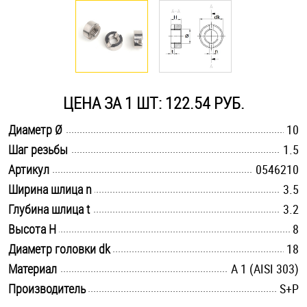
Оснастка и аксессуары для яхт
Пробки
ЦЕНА ЗА 1 ШТ: 122.54 РУБ.
Саморезы и шурупы
.............................................................................................................
Диаметр Ø
10
.............................................................................................................
Шаг резьбы
1.5
Стопорные кольца
.............................................................................................................
Артикул
0546210
.............................................................................................................
Ширина шлица n
3.5
Такелаж
.............................................................................................................
Глубина шлица t
3.2
.............................................................................................................
Высота H
8
Хомуты
.............................................................................................................
Диаметр головки dk
18
Шайбы
.............................................................................................................
Материал
А 1 (AISI 303)
.............................................................................................................
Производитель
S+P
Шпильки