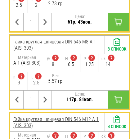
2.73 гр.
2.5
2
Цена:
61р. 43коп.
Гайка круглая шлицевая DIN 546 М8 А 1
(AISI 303)
В СПИСОК
Материал
?
?
?
?
Ø
H
P
dk
А 1 (AISI 303)
8
6.5
1.25
14
Вес:
?
?
n
t
5.57 гр.
3
2.5
Цена:
117р. 81коп.
Гайка круглая шлицевая DIN 546 М12 А 1
(AISI 303)
В СПИСОК
Материал
?
?
?
?
Ø
H
P
dk