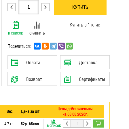
КУПИТЬ
.......................................................................
Купить в 1 клик
.......................................................................
.......................................................................
В СПИСОК
СРАВНИТЬ
.......................................................................
.......................................................................
Поделиться:
.......................................................................
.......................................................................
Оплата
Доставка
.......................................................................
Возврат
Сертификаты
Цены действительны
Вес
Цена за шт
на 08.08.2026г.
4.7 гр.
52р. 85коп.
В СПИСОК