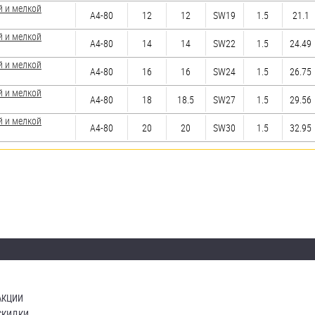
й и мелкой
А4-80
12
12
SW19
1.5
21.1
й и мелкой
А4-80
14
14
SW22
1.5
24.49
й и мелкой
А4-80
16
16
SW24
1.5
26.75
й и мелкой
А4-80
18
18.5
SW27
1.5
29.56
й и мелкой
А4-80
20
20
SW30
1.5
32.95
АКЦИИ
СКИДКИ