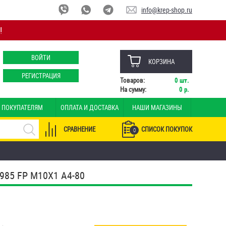
info@krep-shop.ru
!
ВОЙТИ
КОРЗИНА
РЕГИСТРАЦИЯ
Товаров:
0
шт.
На сумму:
0
р.
ПОКУПАТЕЛЯМ
ОПЛАТА И ДОСТАВКА
НАШИ МАГАЗИНЫ
СРАВНЕНИЕ
СПИСОК ПОКУПОК
0
85 FP М10Х1 А4-80