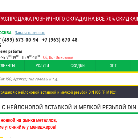
РАСПРОДАЖА РОЗНИЧНОГО СКЛАДА! НА ВСЁ 70% СКИДКА!!
ОСКВА
Заказать звонок
7 (499) 673-00-94
+7 (963) 670-48-
5
ремя работы
00
00
00
00
-Чт 9
-19
Пт 9
-18
Сб, Вс - Выходной
КЛИЕНТЫ
УСЛУГИ
СКИДКИ
ОПТ
рящаяся с нейлоновой вставкой и мелкой резьбой DIN 985 FP М10х1
 НЕЙЛОНОВОЙ ВСТАВКОЙ И МЕЛКОЙ РЕЗЬБОЙ DIN 9
ановкой на рынке металлов,
ие уточняйте у менеджеров!