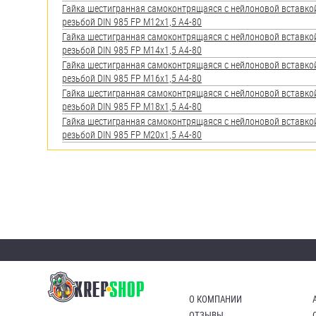
яхт
Гайка шестигранная самоконтрящаяся с нейлоновой вставко
резьбой DIN 985 FP M12х1,5 А4-80
Пробки
Гайка шестигранная самоконтрящаяся с нейлоновой вставко
резьбой DIN 985 FP М14х1,5 А4-80
Саморезы и шурупы
Гайка шестигранная самоконтрящаяся с нейлоновой вставко
резьбой DIN 985 FP М16х1,5 А4-80
Гайка шестигранная самоконтрящаяся с нейлоновой вставко
Стопорные кольца
резьбой DIN 985 FP M18х1,5 А4-80
Гайка шестигранная самоконтрящаяся с нейлоновой вставко
резьбой DIN 985 FP М20х1,5 А4-80
Такелаж
Хомуты
Шайбы
Шпильки
Шплинты
Штифты и пальцы
О КОМПАНИИ
ОТЗЫВЫ