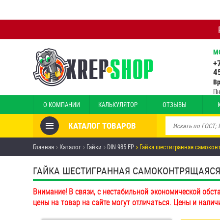
М
+
4
В
Пн
О КОМПАНИИ
КАЛЬКУЛЯТОР
ОТЗЫВЫ
КАТАЛОГ ТОВАРОВ
Товары со скидкой
Главная
Каталог
Гайки
DIN 985 FP
Гайка шестигранная самоконт
Анкеры
ГАЙКА ШЕСТИГРАННАЯ САМОКОНТРЯЩАЯСЯ С
Антивандальный крепёж,
Внимание! В связи, с нестабильной экономической обст
инструмент
цены на товар на сайте могут отличаться. Цены и налич
Болты и винты