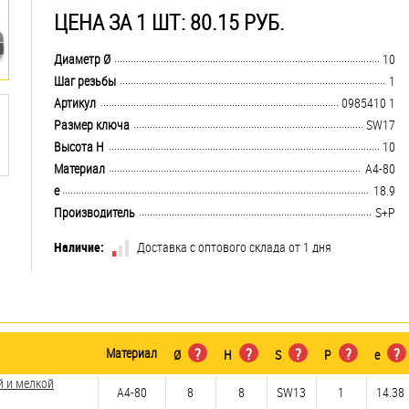
ЦЕНА ЗА 1 ШТ: 80.15 РУБ.
.................................................................................................................................
Диаметр Ø
10
.................................................................................................................................
Шаг резьбы
1
.................................................................................................................................
Артикул
0985410 1
.................................................................................................................................
Размер ключа
SW17
.................................................................................................................................
Высота H
10
.................................................................................................................................
Материал
А4-80
.................................................................................................................................
e
18.9
.................................................................................................................................
Производитель
S+P
Наличие:
Доставка с оптового склада от 1 дня
Материал
?
?
?
?
?
Ø
H
S
P
e
й и мелкой
А4-80
8
8
SW13
1
14.38