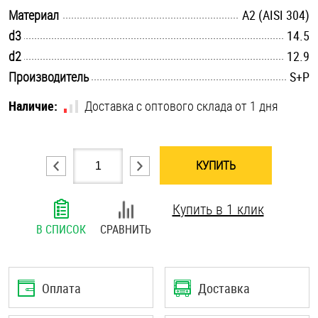
.............................................................................................................
Материал
А2 (AISI 304)
Шплинты
.............................................................................................................
d3
14.5
Штифты и пальцы
.............................................................................................................
d2
12.9
.............................................................................................................
Производитель
S+P
Наличие:
Доставка с оптового склада от 1 дня
КУПИТЬ
Купить в 1 клик
В СПИСОК
СРАВНИТЬ
Оплата
Доставка