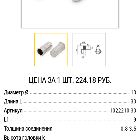
Оснастка и аксессуары для яхт
Пробки
Саморезы и шурупы
Стопорные кольца
ЦЕНА ЗА 1 ШТ: 224.18 РУБ.
Такелаж
.............................................................................................................
Диаметр Ø
10
.............................................................................................................
Длина L
30
Хомуты
.............................................................................................................
Артикул
1022210 30
.............................................................................................................
L1
9
Шайбы
.............................................................................................................
Толщина соединения
0.8-3.5
Шпильки
.............................................................................................................
Высота головки k
1