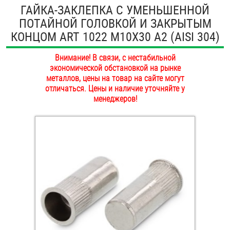
ГАЙКА-ЗАКЛЕПКА С УМЕНЬШЕННОЙ
ОПЛАТА И ДОСТАВКА
Втулки
ПОТАЙНОЙ ГОЛОВКОЙ И ЗАКРЫТЫМ
КОНЦОМ ART 1022 M10Х30 А2 (AISI 304)
НАШИ МАГАЗИНЫ
Гайки
Внимание! В связи, с нестабильной
Дюбели
экономической обстановкой на рынке
металлов, цены на товар на сайте могут
отличаться. Цены и наличие уточняйте у
Дюймовый крепёж
менеджеров!
Заклепки (Гайки-Заклепки)
Инструмент
Крюки, кольца с метрической резьбой
Крюки, кольца с шурупной резьбой