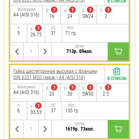
В СПИСОК
Материал
?
?
?
?
Ø
H
S
P
A4 (AISI 316)
16
24
SW24
2
A
d2
Вес:
?
e
5
31
71 гр.
26.75
Цена:
713р. 09коп.
Гайка шестигранная высокая с фланцем
DIN 6331 М20 (нерж.) A4 (AISI 316)
В СПИСОК
Материал
?
?
?
?
Ø
H
S
P
A4 (AISI 316)
20
30
SW30
2.5
A
d2
Вес:
?
e
6
37
135 гр.
33.53
Цена:
1619р. 73коп.