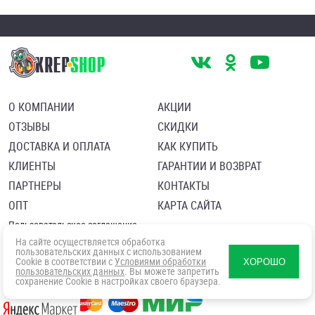
О КОМПАНИИ
АКЦИИ
ОТЗЫВЫ
СКИДКИ
ДОСТАВКА И ОПЛАТА
КАК КУПИТЬ
КЛИЕНТЫ
ГАРАНТИИ И ВОЗВРАТ
ПАРТНЕРЫ
КОНТАКТЫ
ОПТ
КАРТА САЙТА
Пользовательское соглашение
Политика в отношении обработки персональных данных
На сайте осуществляется обработка
Согласие посетителя сайта на обработку персональных данны
пользовательских данных с использованием
Cookie в соответствии с
Условиями обработки
ХОРОШО
пользовательских данных
. Вы можете запретить
сохранение Cookie в настройках своего браузера.