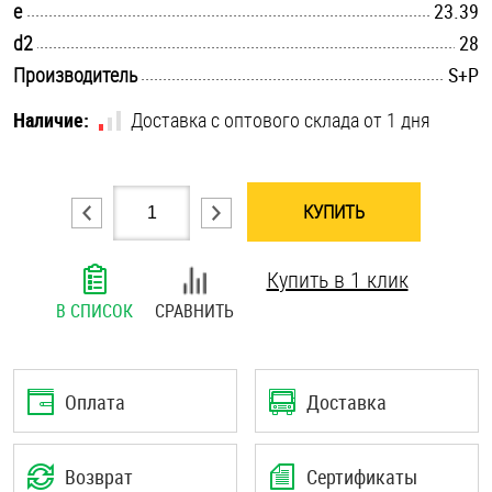
.............................................................................................................
e
23.39
Шплинты
.............................................................................................................
d2
28
.............................................................................................................
Производитель
S+P
Штифты и пальцы
Наличие:
Доставка с оптового склада от 1 дня
КУПИТЬ
Купить в 1 клик
В СПИСОК
СРАВНИТЬ
Оплата
Доставка
Возврат
Сертификаты