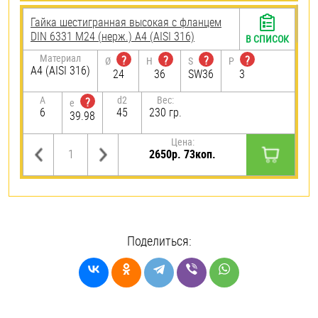
Гайка шестигранная высокая с фланцем
DIN 6331 М24 (нерж.) A4 (AISI 316)
В СПИСОК
Материал
?
?
?
?
Ø
H
S
P
A4 (AISI 316)
24
36
SW36
3
A
d2
Вес:
?
e
6
45
230 гр.
39.98
Цена:
2650р. 73коп.
Поделиться: