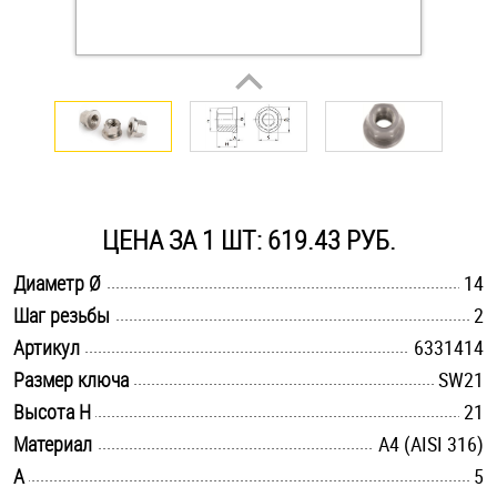
Оснастка и аксессуары для яхт
Пробки
Саморезы и шурупы
ЦЕНА ЗА 1 ШТ: 619.43 РУБ.
Стопорные кольца
.............................................................................................................
Диаметр Ø
14
.............................................................................................................
Шаг резьбы
2
Такелаж
.............................................................................................................
Артикул
6331414
Хомуты
.............................................................................................................
Размер ключа
SW21
.............................................................................................................
Высота H
21
Шайбы
.............................................................................................................
Материал
A4 (AISI 316)
.............................................................................................................
A
Шпильки
5