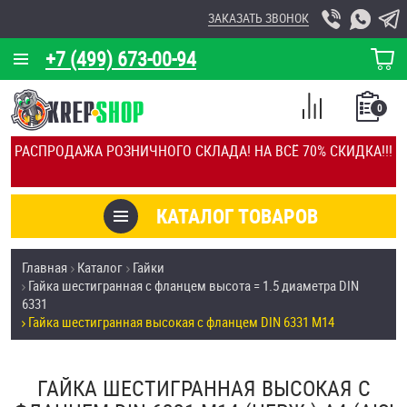
ЗАКАЗАТЬ ЗВОНОК
+7 (499) 673-00-94
КОРЗИНА
О КОМПАНИИ
0
СПИСОК
КАЛЬКУЛЯТОР
СРАВНЕНИЕ
РАСПРОДАЖА РОЗНИЧНОГО СКЛАДА! НА ВСЁ 70% СКИДКА!!!
ПОКУПОК
ОТЗЫВЫ
КАТАЛОГ ТОВАРОВ
КЛИЕНТЫ
Товары со скидкой
Главная
Каталог
Гайки
УСЛУГИ
Гайка шестигранная с фланцем высота = 1.5 диаметра DIN
Анкеры
6331
СКИДКИ
Гайка шестигранная высокая с фланцем DIN 6331 М14
Антивандальный крепёж, инструмент
ОПТ
ГАЙКА ШЕСТИГРАННАЯ ВЫСОКАЯ С
ПОКУПАТЕЛЯМ
Болты и винты