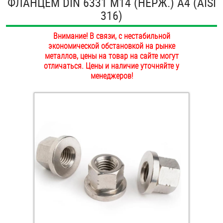
ФЛАНЦЕМ DIN 6331 М14 (НЕРЖ.) A4 (AISI
ОПЛАТА И ДОСТАВКА
316)
Втулки
НАШИ МАГАЗИНЫ
Внимание! В связи, с нестабильной
Гайки
экономической обстановкой на рынке
металлов, цены на товар на сайте могут
Дюбели
отличаться. Цены и наличие уточняйте у
менеджеров!
Дюймовый крепёж
Заклепки (Гайки-Заклепки)
Инструмент
Крюки, кольца с метрической резьбой
Крюки, кольца с шурупной резьбой