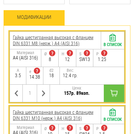
МОДИФИКАЦИИ
Гайка шестигранная высокая с фланцем
DIN 6331 М8 (нерж.) A4 (AISI 316)
В СПИСОК
Материал
?
?
?
?
Ø
H
S
P
A4 (AISI 316)
8
12
SW13
1.25
A
d2
Вес:
?
e
3.5
18
12.4 гр.
14.38
Цена:
157р. 89коп.
Гайка шестигранная высокая с фланцем
DIN 6331 М10 (нерж.) A4 (AISI 316)
В СПИСОК
Материал
?
?
?
?
Ø
H
S
P
A4 (AISI 316)