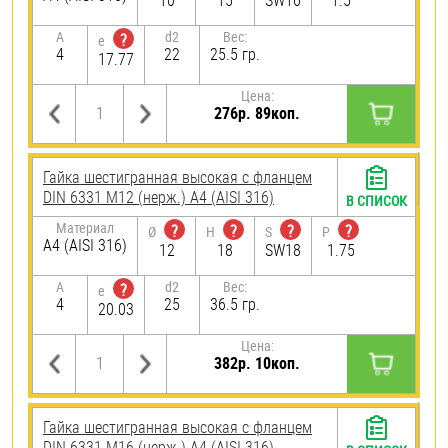
10
15
SW16
1.5
A
d2
Вес:
?
e
4
22
25.5 гр.
17.77
Цена:
276р. 89коп.
Гайка шестигранная высокая с фланцем
DIN 6331 М12 (нерж.) A4 (AISI 316)
В СПИСОК
Материал
?
?
?
?
Ø
H
S
P
A4 (AISI 316)
12
18
SW18
1.75
A
d2
Вес:
?
e
4
25
36.5 гр.
20.03
Цена:
382р. 10коп.
Гайка шестигранная высокая с фланцем
DIN 6331 М16 (нерж.) A4 (AISI 316)