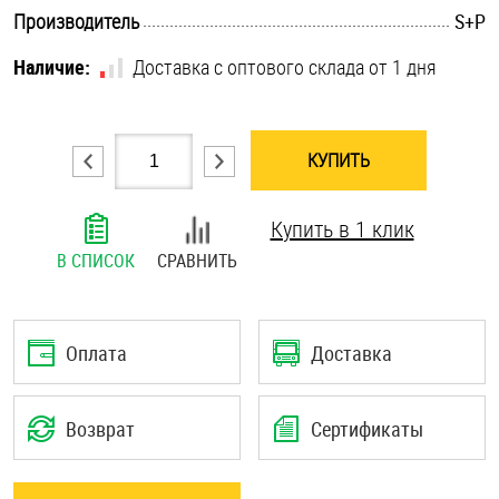
.............................................................................................................
Производитель
S+P
Шплинты
Наличие:
Доставка с оптового склада от 1 дня
Штифты и пальцы
КУПИТЬ
Купить в 1 клик
В СПИСОК
СРАВНИТЬ
Оплата
Доставка
Возврат
Сертификаты