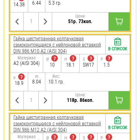
6.44
5.3 гр.
14.38
Цена:
51р. 73коп.
Гайка шестигранная колпачковая
самоконтрящаяся с нейлоновой вставкой
В СПИСОК
DIN 986 М10 А2 (AISI 304)
Материал
?
?
?
?
Ø
H
S
P
А2 (AISI 304)
10
18.1
SW17
1.5
m
Вес:
?
e
8.04
10.1 гр.
18.9
Цена:
118р. 86коп.
Гайка шестигранная колпачковая
самоконтрящаяся с нейлоновой вставкой
В СПИСОК
DIN 986 М12 А2 (AISI 304)
Материал
?
?
?
?
Ø
H
S
P