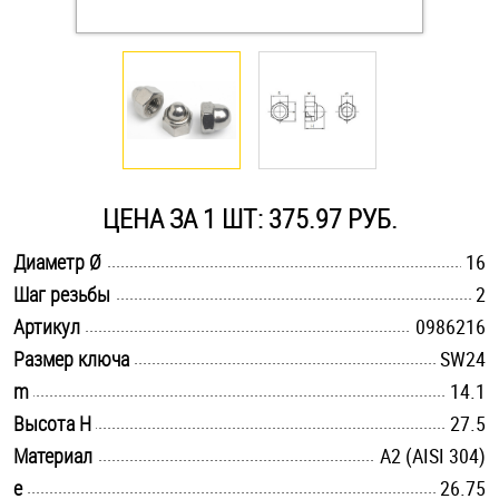
Оснастка и аксессуары для яхт
Пробки
Саморезы и шурупы
ЦЕНА ЗА 1 ШТ: 375.97 РУБ.
Стопорные кольца
.............................................................................................................
Диаметр Ø
16
.............................................................................................................
Шаг резьбы
2
.............................................................................................................
Такелаж
Артикул
0986216
.............................................................................................................
Размер ключа
SW24
Хомуты
.............................................................................................................
m
14.1
.............................................................................................................
Высота H
27.5
Шайбы
.............................................................................................................
Материал
А2 (AISI 304)
Шпильки
.............................................................................................................
e
26.75