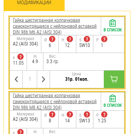
МОДИФИКАЦИИ
Гайка шестигранная колпачковая
самоконтрящаяся с нейлоновой вставкой
В СПИСОК
DIN 986 М6 А2 (AISI 304)
Материал
?
?
?
?
Ø
H
S
P
А2 (AISI 304)
6
12
SW10
1
m
Вес:
?
e
4.9
3.3 гр.
11.05
Цена:
31р. 01коп.
Гайка шестигранная колпачковая
самоконтрящаяся с нейлоновой вставкой
В СПИСОК
DIN 986 М8 А2 (AISI 304)
Материал
?
?
?
?
Ø
H
S
P
А2 (AISI 304)
8
14
SW13
1.25
m
Вес:
?
e