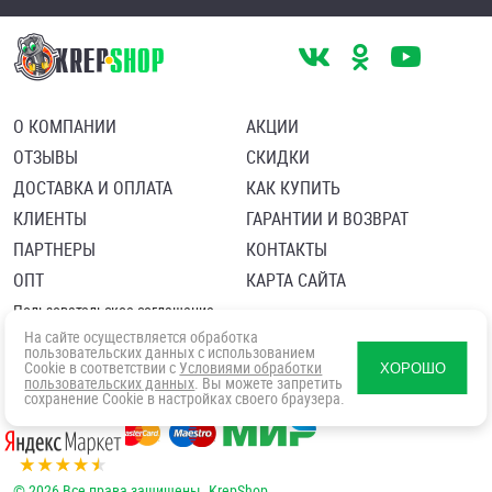
О КОМПАНИИ
АКЦИИ
ОТЗЫВЫ
СКИДКИ
ДОСТАВКА И ОПЛАТА
КАК КУПИТЬ
КЛИЕНТЫ
ГАРАНТИИ И ВОЗВРАТ
ПАРТНЕРЫ
КОНТАКТЫ
ОПТ
КАРТА САЙТА
Пользовательское соглашение
Политика в отношении обработки персональных данных
На сайте осуществляется обработка
Согласие посетителя сайта на обработку персональных данны
пользовательских данных с использованием
Cookie в соответствии с
Условиями обработки
ХОРОШО
пользовательских данных
. Вы можете запретить
сохранение Cookie в настройках своего браузера.
© 2026 Все права защищены. KrepShop