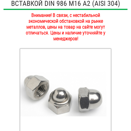
ВСТАВКОЙ DIN 986 М16 А2 (AISI 304)
ОПЛАТА И ДОСТАВКА
Втулки
Внимание! В связи, с нестабильной
НАШИ МАГАЗИНЫ
экономической обстановкой на рынке
Гайки
металлов, цены на товар на сайте могут
отличаться. Цены и наличие уточняйте у
Дюбели
менеджеров!
Дюймовый крепёж
Заклепки (Гайки-Заклепки)
Инструмент
Крюки, кольца с метрической резьбой
Крюки, кольца с шурупной резьбой