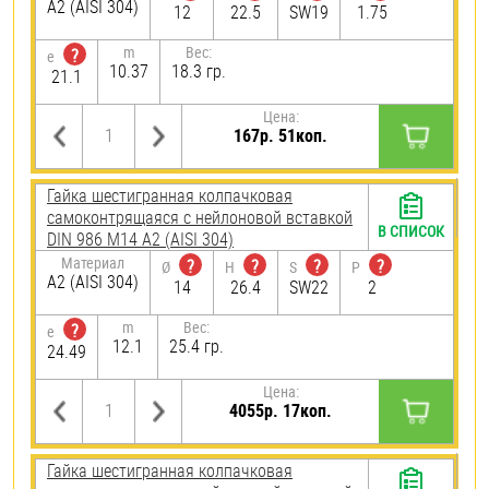
А2 (AISI 304)
12
22.5
SW19
1.75
m
Вес:
?
e
10.37
18.3 гр.
21.1
Цена:
167р. 51коп.
Гайка шестигранная колпачковая
самоконтрящаяся с нейлоновой вставкой
В СПИСОК
DIN 986 М14 А2 (AISI 304)
Материал
?
?
?
?
Ø
H
S
P
А2 (AISI 304)
14
26.4
SW22
2
m
Вес:
?
e
12.1
25.4 гр.
24.49
Цена:
4055р. 17коп.
Гайка шестигранная колпачковая