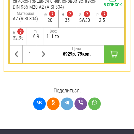
самоконтрящаяся с нейлоновой вставкой
В СПИСОК
DIN 986 М20 А2 (AISI 304)
Материал
?
?
?
?
Ø
H
S
P
А2 (AISI 304)
20
35
SW30
2.5
m
Вес:
?
e
16.9
111 гр.
32.95
Цена:
6929р. 79коп.
Поделиться: