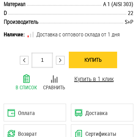
.............................................................................................................
Материал
А 1 (AISI 303)
Шплинты
.............................................................................................................
D
22
.............................................................................................................
Производитель
S+P
Штифты и пальцы
Наличие:
Доставка с оптового склада от 1 дня
КУПИТЬ
Купить в 1 клик
В СПИСОК
СРАВНИТЬ
Оплата
Доставка
Возврат
Сертификаты