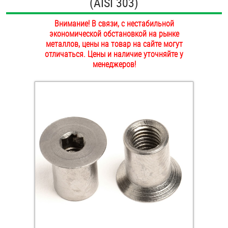
(AISI 303)
ОПЛАТА И ДОСТАВКА
Втулки
Внимание! В связи, с нестабильной
экономической обстановкой на рынке
НАШИ МАГАЗИНЫ
Гайки
металлов, цены на товар на сайте могут
отличаться. Цены и наличие уточняйте у
менеджеров!
Дюбели
Дюймовый крепёж
Заклепки (Гайки-Заклепки)
Инструмент
Крюки, кольца с метрической резьбой
Крюки, кольца с шурупной резьбой