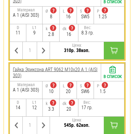
303)
В СПИСОК
Материал
?
?
?
?
Ø
L
S
P
А 1 (AISI 303)
8
16
SW5
1.25
D
L1
Вес:
?
?
k
dk
11
9
8.3 гр.
2.8
16
Цена:
310р. 38коп.
Гайка Эриксона ART 9062 М10х20 А 1 (AISI
303)
В СПИСОК
Материал
?
?
?
?
Ø
L
S
P
А 1 (AISI 303)
10
20
SW6
1.5
D
L1
Вес:
?
?
k
dk
14
12
17 гр.
3.3
20
Цена:
545р. 62коп.