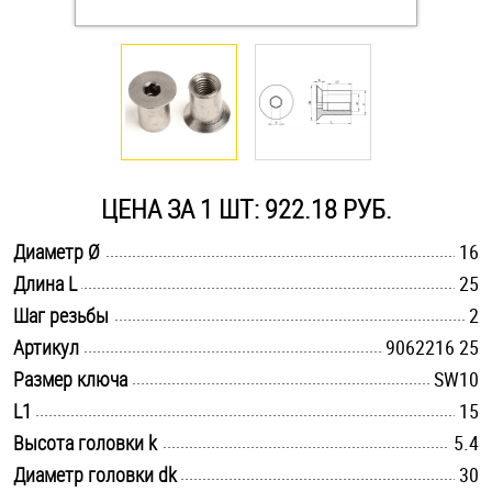
Оснастка и аксессуары для яхт
Пробки
Саморезы и шурупы
ЦЕНА ЗА 1 ШТ: 922.18 РУБ.
Стопорные кольца
.............................................................................................................
Диаметр Ø
16
.............................................................................................................
Длина L
25
.............................................................................................................
Шаг резьбы
2
Такелаж
.............................................................................................................
Артикул
9062216 25
Хомуты
.............................................................................................................
Размер ключа
SW10
.............................................................................................................
L1
15
Шайбы
.............................................................................................................
Высота головки k
5.4
Шпильки
.............................................................................................................
Диаметр головки dk
30