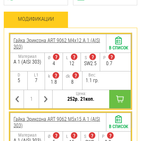
МОДИФИКАЦИИ
Гайка Эриксона ART 9062 М4х12 А 1 (AISI
303)
В СПИСОК
Материал
?
?
?
?
Ø
L
S
P
А 1 (AISI 303)
4
12
SW2.5
0.7
D
L1
Вес:
?
?
k
dk
5
7
1.1 гр.
1.8
8
Цена:
252р. 21коп.
Гайка Эриксона ART 9062 M5х15 А 1 (AISI
303)
В СПИСОК
Материал
?
?
?
?
Ø
L
S
P
А 1 (AISI 303)