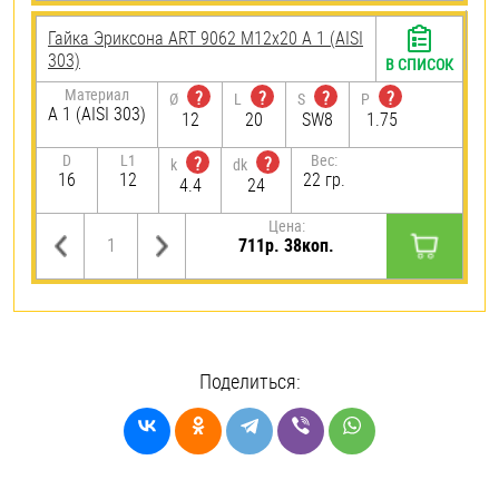
Гайка Эриксона ART 9062 М12х20 А 1 (AISI
303)
В СПИСОК
Материал
?
?
?
?
Ø
L
S
P
А 1 (AISI 303)
12
20
SW8
1.75
D
L1
Вес:
?
?
k
dk
16
12
22 гр.
4.4
24
Цена:
711р. 38коп.
Поделиться: