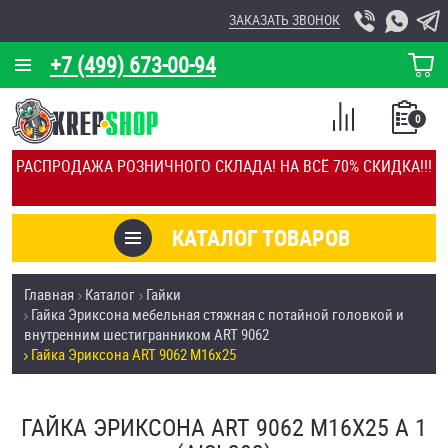
ЗАКАЗАТЬ ЗВОНОК
+7 (499) 673-00-94
КОРЗИНА
О КОМПАНИИ
0
СПИСОК
КАЛЬКУЛЯТОР
СРАВНЕНИЕ
РАСПРОДАЖА РОЗНИЧНОГО СКЛАДА! НА ВСЁ 70% СКИДКА!!!
ПОКУПОК
ОТЗЫВЫ
КАТАЛОГ ТОВАРОВ
КЛИЕНТЫ
Товары со скидкой
Главная
Каталог
Гайки
УСЛУГИ
Гайка Эриксона мебельная стяжная с потайной головкой и
Анкеры
внутренним шестигранником ART 9062
СКИДКИ
Гайка Эриксона ART 9062 М16х25
Антивандальный крепёж, инструмент
ОПТ
ГАЙКА ЭРИКСОНА ART 9062 М16Х25 А 1
ПОКУПАТЕЛЯМ
Болты и винты