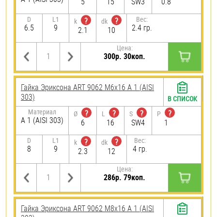
5
15
SW3
0.8
D
L1
Вес:
?
?
k
dk
6.5
9
2.4 гр.
2.1
10
Цена:
300р. 30коп.
Гайка Эриксона ART 9062 М6х16 А 1 (AISI
303)
В СПИСОК
Материал
?
?
?
?
Ø
L
S
P
А 1 (AISI 303)
6
16
SW4
1
D
L1
Вес:
?
?
k
dk
8
9
4 гр.
2.3
12
Цена:
286р. 79коп.
Гайка Эриксона ART 9062 М8х16 А 1 (AISI