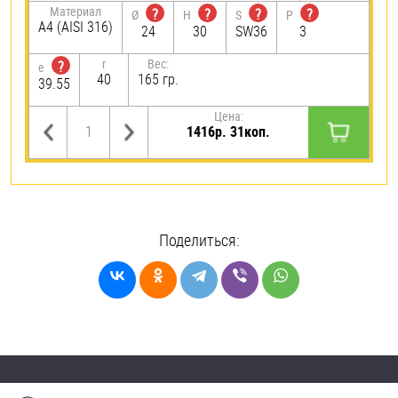
Материал
?
?
?
?
Ø
H
S
P
A4 (AISI 316)
24
30
SW36
3
r
Вес:
?
e
40
165 гр.
39.55
Цена:
1416р. 31коп.
Поделиться: