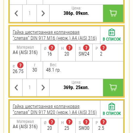
Цена:
386р. 09коп.
Гайка шестигранная колпачковая
"слепая" DIN 917 М16 (нерж.) A4 (AISI 316)
В СПИСОК
Материал
?
?
?
?
Ø
H
S
P
A4 (AISI 316)
16
20
SW24
2
r
Вес:
?
e
30
48.1 гр.
26.75
Цена:
369р. 25коп.
Гайка шестигранная колпачковая
"слепая" DIN 917 М20 (нерж.) A4 (AISI 316)
В СПИСОК
Материал
?
?
?
?
Ø
H
S
P
A4 (AISI 316)
20
25
SW30
2.5