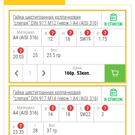
Гайка шестигранная колпачковая
"слепая" DIN 917 М12 (нерж.) A4 (AISI 316)
В СПИСОК
Материал
?
?
?
?
Ø
H
S
P
A4 (AISI 316)
12
16
SW19
1.75
r
Вес:
?
e
25
25.5 гр.
20.03
Цена:
166р. 53коп.
Гайка шестигранная колпачковая
"слепая" DIN 917 М14 (нерж.) A4 (AISI 316)
В СПИСОК
Материал
?
?
?
?
Ø
H
S
P
A4 (AISI 316)
14
18
SW22
2
r
Вес:
?
e
28
37 гр.
23.35