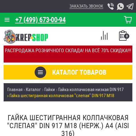
ЗАКАЗАТЬ ЗВОНОК
+7 (499) 673-00-94
КОРЗИНА
О КОМПАНИИ
0
СПИСОК
КАЛЬКУЛЯТОР
СРАВНЕНИЕ
РАСПРОДАЖА РОЗНИЧНОГО СКЛАДА! НА ВСЁ 70% СКИДКА!!!
ПОКУПОК
ОТЗЫВЫ
КАТАЛОГ ТОВАРОВ
КЛИЕНТЫ
Товары со скидкой
Главная
Каталог
Гайки
Гайка колпачковая низкая DIN 917
УСЛУГИ
Гайка шестигранная колпачковая "слепая" DIN 917 М18
Анкеры
СКИДКИ
Антивандальный крепёж, инструмент
ГАЙКА ШЕСТИГРАННАЯ КОЛПАЧКОВАЯ
ОПТ
"СЛЕПАЯ" DIN 917 М18 (НЕРЖ.) A4 (AISI
ПОКУПАТЕЛЯМ
316)
Болты и винты