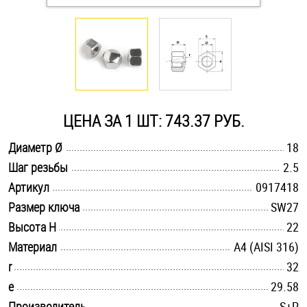
Оснастка и аксессуары для яхт
Пробки
Саморезы и шурупы
ЦЕНА ЗА 1 ШТ: 743.37 РУБ.
.............................................................................................................
Диаметр Ø
18
Стопорные кольца
.............................................................................................................
Шаг резьбы
2.5
.............................................................................................................
Артикул
0917418
Такелаж
.............................................................................................................
Размер ключа
SW27
.............................................................................................................
Высота H
22
Хомуты
.............................................................................................................
Материал
A4 (AISI 316)
Шайбы
.............................................................................................................
r
32
.............................................................................................................
e
29.58
Шпильки
.............................................................................................................
Производитель
S+P