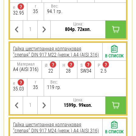
r
Вес:
?
e
35
94.1 гр.
32.95
Цена:
804р. 72коп.
Гайка шестигранная колпачковая
"слепая" DIN 917 М22 (нерж.) A4 (AISI 316)
В СПИСОК
Материал
?
?
?
?
Ø
H
S
P
A4 (AISI 316)
22
28
SW34
2.5
r
Вес:
?
e
35
119 гр.
35.03
Цена:
1599р. 99коп.
Гайка шестигранная колпачковая
"слепая" DIN 917 М24 (нерж.) A4 (AISI 316)
В СПИСОК