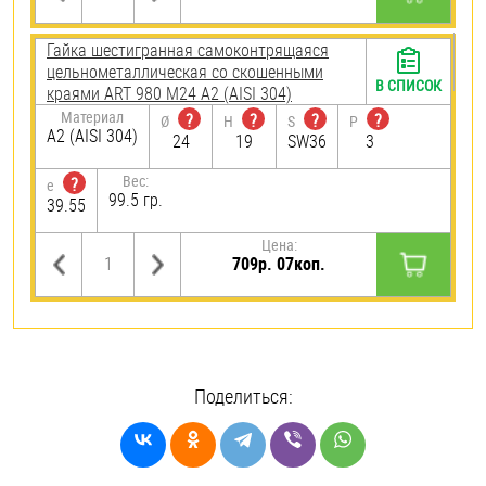
Гайка шестигранная самоконтрящаяся
цельнометаллическая со скошенными
В СПИСОК
краями ART 980 М24 А2 (AISI 304)
Материал
?
?
?
?
Ø
H
S
P
А2 (AISI 304)
24
19
SW36
3
Вес:
?
e
99.5 гр.
39.55
Цена:
709р. 07коп.
Поделиться: