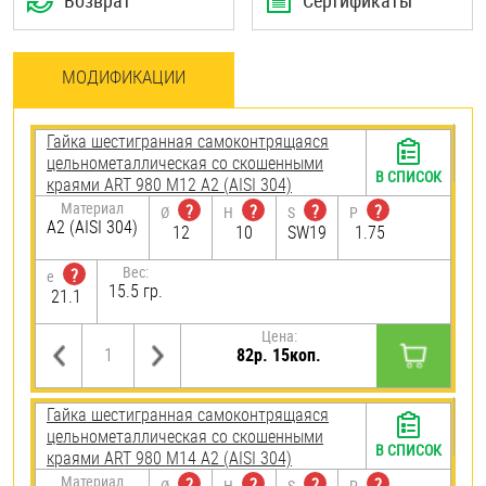
Возврат
Сертификаты
МОДИФИКАЦИИ
Гайка шестигранная самоконтрящаяся
цельнометаллическая со скошенными
В СПИСОК
краями ART 980 М12 А2 (AISI 304)
Материал
?
?
?
?
Ø
H
S
P
А2 (AISI 304)
12
10
SW19
1.75
Вес:
?
e
15.5 гр.
21.1
Цена:
82р. 15коп.
Гайка шестигранная самоконтрящаяся
цельнометаллическая со скошенными
В СПИСОК
краями ART 980 М14 А2 (AISI 304)
Материал
?
?
?
?
Ø
H
S
P