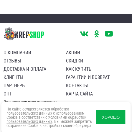
О КОМПАНИИ
АКЦИИ
ОТЗЫВЫ
СКИДКИ
ДОСТАВКА И ОПЛАТА
КАК КУПИТЬ
КЛИЕНТЫ
ГАРАНТИИ И ВОЗВРАТ
ПАРТНЕРЫ
КОНТАКТЫ
ОПТ
КАРТА САЙТА
Пользовательское соглашение
Политика в отношении обработки персональных данных
На сайте осуществляется обработка
Согласие посетителя сайта на обработку персональных данны
пользовательских данных с использованием
Cookie в соответствии с
Условиями обработки
ХОРОШО
пользовательских данных
. Вы можете запретить
сохранение Cookie в настройках своего браузера.