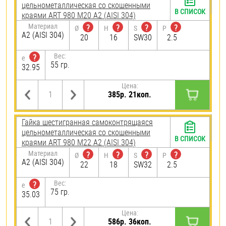
цельнометаллическая со скошенными
В СПИСОК
краями ART 980 М20 А2 (AISI 304)
Материал
?
?
?
?
Ø
H
S
P
А2 (AISI 304)
20
16
SW30
2.5
Вес:
?
e
55 гр.
32.95
Цена:
385р. 21коп.
Гайка шестигранная самоконтрящаяся
цельнометаллическая со скошенными
В СПИСОК
краями ART 980 М22 А2 (AISI 304)
Материал
?
?
?
?
Ø
H
S
P
А2 (AISI 304)
22
18
SW32
2.5
Вес:
?
e
75 гр.
35.03
Цена:
586р. 36коп.