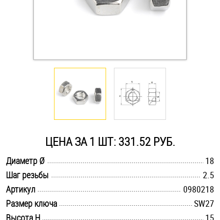
Оснастка и аксессуары для яхт
Пробки
Саморезы и шурупы
Стопорные кольца
ЦЕНА ЗА 1 ШТ: 331.52 РУБ.
Такелаж
.............................................................................................................
Диаметр Ø
18
Хомуты
.............................................................................................................
Шаг резьбы
2.5
.............................................................................................................
Шайбы
Артикул
0980218
.............................................................................................................
Размер ключа
SW27
Шпильки
.............................................................................................................
Высота H
15