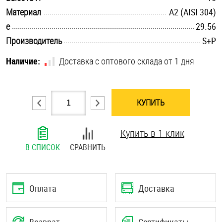
.............................................................................................................
Материал
А2 (AISI 304)
Шплинты
.............................................................................................................
e
29.56
Штифты и пальцы
.............................................................................................................
Производитель
S+P
Наличие:
Доставка с оптового склада от 1 дня
КУПИТЬ
Купить в 1 клик
В СПИСОК
СРАВНИТЬ
Оплата
Доставка