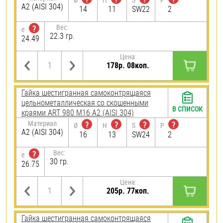
А2 (AISI 304)
14
11
SW22
2
Вес:
?
e
22.3 гр.
24.49
Цена:
178р. 08коп.
Гайка шестигранная самоконтрящаяся
цельнометаллическая со скошенными
В СПИСОК
краями ART 980 М16 А2 (AISI 304)
Материал
?
?
?
?
Ø
H
S
P
А2 (AISI 304)
16
13
SW24
2
Вес:
?
e
30 гр.
26.75
Цена:
205р. 77коп.
Гайка шестигранная самоконтрящаяся