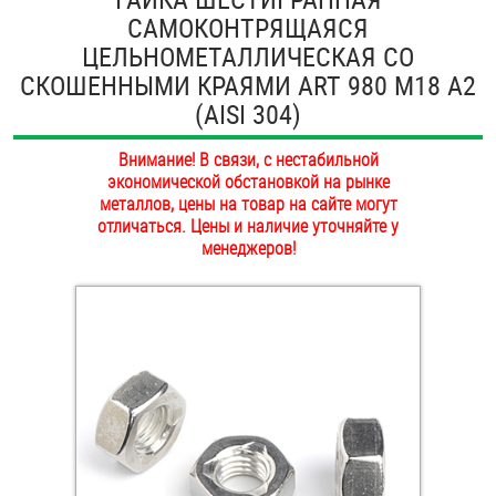
САМОКОНТРЯЩАЯСЯ
ОПЛАТА И ДОСТАВКА
Втулки
ЦЕЛЬНОМЕТАЛЛИЧЕСКАЯ СО
НАШИ МАГАЗИНЫ
СКОШЕННЫМИ КРАЯМИ ART 980 М18 А2
Гайки
(AISI 304)
Дюбели
Внимание! В связи, с нестабильной
экономической обстановкой на рынке
Дюймовый крепёж
металлов, цены на товар на сайте могут
отличаться. Цены и наличие уточняйте у
менеджеров!
Заклепки (Гайки-Заклепки)
Инструмент
Крюки, кольца с метрической резьбой
Крюки, кольца с шурупной резьбой