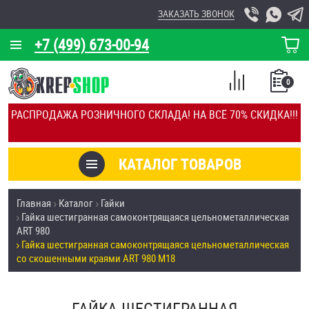
ЗАКАЗАТЬ ЗВОНОК
+7 (499) 673-00-94
КОРЗИНА
О КОМПАНИИ
0
СПИСОК
КАЛЬКУЛЯТОР
СРАВНЕНИЕ
РАСПРОДАЖА РОЗНИЧНОГО СКЛАДА! НА ВСЁ 70% СКИДКА!!!
ПОКУПОК
ОТЗЫВЫ
КАТАЛОГ ТОВАРОВ
КЛИЕНТЫ
Товары со скидкой
Главная
Каталог
Гайки
УСЛУГИ
Гайка шестигранная самоконтрящаяся цельнометаллическая
Анкеры
ART 980
СКИДКИ
Гайка шестигранная самоконтрящаяся цельнометаллическая
Антивандальный крепёж, инструмент
со скошенными краями ART 980 М18
ОПТ
ПОКУПАТЕЛЯМ
Болты и винты
ГАЙКА ШЕСТИГРАННАЯ