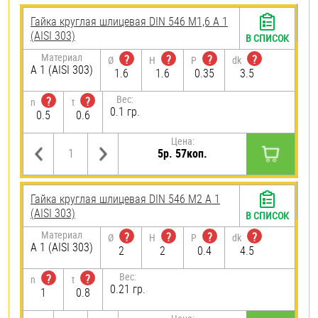
Гайка круглая шлицевая DIN 546 М1,6 А 1
(AISI 303)
В СПИСОК
Материал
?
?
?
?
Ø
H
P
dk
А 1 (AISI 303)
1.6
1.6
0.35
3.5
Вес:
?
?
n
t
0.1 гр.
0.5
0.6
Цена:
5р. 57коп.
Гайка круглая шлицевая DIN 546 М2 А 1
(AISI 303)
В СПИСОК
Материал
?
?
?
?
Ø
H
P
dk
А 1 (AISI 303)
2
2
0.4
4.5
Вес:
?
?
n
t
0.21 гр.
1
0.8