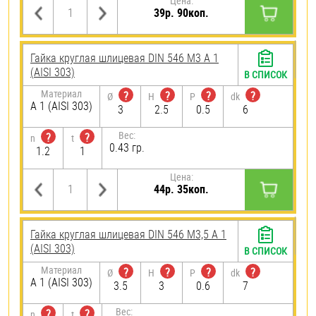
Цена:
39р. 90коп.
Гайка круглая шлицевая DIN 546 М3 А 1
(AISI 303)
В СПИСОК
Материал
?
?
?
?
Ø
H
P
dk
А 1 (AISI 303)
3
2.5
0.5
6
Вес:
?
?
n
t
0.43 гр.
1.2
1
Цена:
44р. 35коп.
Гайка круглая шлицевая DIN 546 М3,5 А 1
(AISI 303)
В СПИСОК
Материал
?
?
?
?
Ø
H
P
dk
А 1 (AISI 303)
3.5
3
0.6
7
Вес:
?
?
n
t