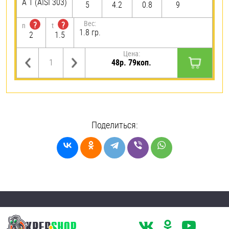
А 1 (AISI 303)
5
4.2
0.8
9
Вес:
?
?
n
t
1.8 гр.
2
1.5
Цена:
48р. 79коп.
Поделиться: