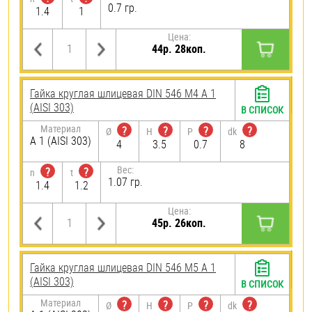
0.7 гр.
1.4
1
Цена:
44р. 28коп.
Гайка круглая шлицевая DIN 546 М4 А 1
(AISI 303)
В СПИСОК
Материал
?
?
?
?
Ø
H
P
dk
А 1 (AISI 303)
4
3.5
0.7
8
Вес:
?
?
n
t
1.07 гр.
1.4
1.2
Цена:
45р. 26коп.
Гайка круглая шлицевая DIN 546 М5 А 1
(AISI 303)
В СПИСОК
Материал
?
?
?
?
Ø
H
P
dk