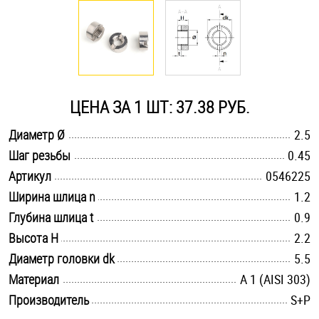
Оснастка и аксессуары для яхт
Пробки
ЦЕНА ЗА 1 ШТ: 37.38 РУБ.
Саморезы и шурупы
.............................................................................................................
Диаметр Ø
2.5
.............................................................................................................
Шаг резьбы
0.45
Стопорные кольца
.............................................................................................................
Артикул
0546225
.............................................................................................................
Ширина шлица n
1.2
Такелаж
.............................................................................................................
Глубина шлица t
0.9
.............................................................................................................
Высота H
2.2
Хомуты
.............................................................................................................
Диаметр головки dk
5.5
Шайбы
.............................................................................................................
Материал
А 1 (AISI 303)
.............................................................................................................
Производитель
S+P
Шпильки