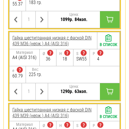
183 гр.
55.37
Цена:
1099р. 84коп.
Гайка шестигранная низкая с фаской DIN
439 М36 (нерж.) A4 (AISI 316)
В СПИСОК
Материал
?
?
?
?
Ø
H
S
P
A4 (AISI 316)
36
18
SW55
4
Вес:
?
e
225 гр.
60.79
Цена:
1290р. 63коп.
Гайка шестигранная низкая с фаской DIN
439 М39 (нерж.) A4 (AISI 316)
В СПИСОК
Материал
?
?
?
?
Ø
H
S
P