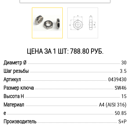
Оснастка и аксессуары для яхт
Пробки
Саморезы и шурупы
ЦЕНА ЗА 1 ШТ: 788.80 РУБ.
.............................................................................................................
Диаметр Ø
30
Стопорные кольца
.............................................................................................................
Шаг резьбы
3.5
.............................................................................................................
Артикул
0439430
Такелаж
.............................................................................................................
Размер ключа
SW46
.............................................................................................................
Высота H
15
Хомуты
.............................................................................................................
Материал
A4 (AISI 316)
Шайбы
.............................................................................................................
e
50.85
.............................................................................................................
Производитель
S+P
Шпильки