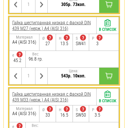
305р. 73коп.
Гайка шестигранная низкая с фаской DIN
439 М27 (нерж.) A4 (AISI 316)
В СПИСОК
Материал
?
?
?
?
Ø
H
S
P
A4 (AISI 316)
27
13.5
SW41
3
Вес:
?
e
96.8 гр.
45.2
Цена:
543р. 10коп.
Гайка шестигранная низкая с фаской DIN
439 М33 (нерж.) A4 (AISI 316)
В СПИСОК
Материал
?
?
?
?
Ø
H
S
P
A4 (AISI 316)
33
16.5
SW50
3.5
Вес:
?
e