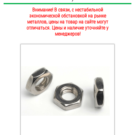
ОПЛАТА И ДОСТАВКА
Внимание! В связи, с нестабильной
Втулки
экономической обстановкой на рынке
НАШИ МАГАЗИНЫ
металлов, цены на товар на сайте могут
Гайки
отличаться. Цены и наличие уточняйте у
менеджеров!
Дюбели
Дюймовый крепёж
Заклепки (Гайки-Заклепки)
Инструмент
Крюки, кольца с метрической резьбой
Крюки, кольца с шурупной резьбой