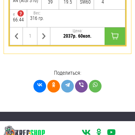
A4 (AISI 316)
39
19.5
SW60
4
Вес:
?
e
316 гр.
66.44
Цена:
2037р. 60коп.
Поделиться: