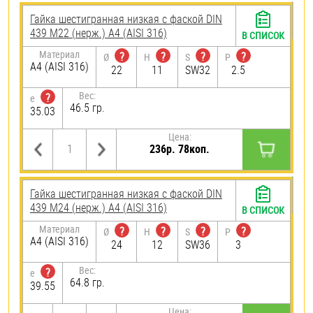
Гайка шестигранная низкая с фаской DIN
439 М22 (нерж.) A4 (AISI 316)
В СПИСОК
Материал
?
?
?
?
Ø
H
S
P
A4 (AISI 316)
22
11
SW32
2.5
Вес:
?
e
46.5 гр.
35.03
Цена:
236р. 78коп.
Гайка шестигранная низкая с фаской DIN
439 М24 (нерж.) A4 (AISI 316)
В СПИСОК
Материал
?
?
?
?
Ø
H
S
P
A4 (AISI 316)
24
12
SW36
3
Вес:
?
e
64.8 гр.
39.55
Цена: