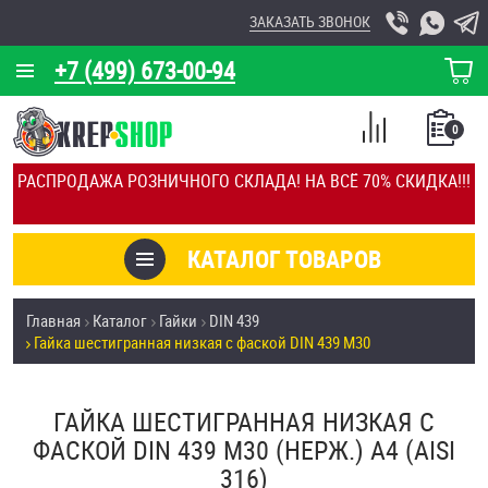
ЗАКАЗАТЬ ЗВОНОК
+7 (499) 673-00-94
КОРЗИНА
О КОМПАНИИ
0
СПИСОК
КАЛЬКУЛЯТОР
СРАВНЕНИЕ
РАСПРОДАЖА РОЗНИЧНОГО СКЛАДА! НА ВСЁ 70% СКИДКА!!!
ПОКУПОК
ОТЗЫВЫ
КАТАЛОГ ТОВАРОВ
КЛИЕНТЫ
Товары со скидкой
Главная
Каталог
Гайки
DIN 439
УСЛУГИ
Гайка шестигранная низкая с фаской DIN 439 М30
Анкеры
СКИДКИ
Антивандальный крепёж, инструмент
ГАЙКА ШЕСТИГРАННАЯ НИЗКАЯ С
ОПТ
ФАСКОЙ DIN 439 М30 (НЕРЖ.) A4 (AISI
ПОКУПАТЕЛЯМ
316)
Болты и винты