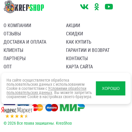
О КОМПАНИИ
АКЦИИ
ОТЗЫВЫ
СКИДКИ
ДОСТАВКА И ОПЛАТА
КАК КУПИТЬ
КЛИЕНТЫ
ГАРАНТИИ И ВОЗВРАТ
ПАРТНЕРЫ
КОНТАКТЫ
ОПТ
КАРТА САЙТА
Пользовательское соглашение
Политика в отношении обработки персональных данных
На сайте осуществляется обработка
Согласие посетителя сайта на обработку персональных данны
пользовательских данных с использованием
Cookie в соответствии с
Условиями обработки
ХОРОШО
пользовательских данных
. Вы можете запретить
сохранение Cookie в настройках своего браузера.
© 2026 Все права защищены. KrepShop