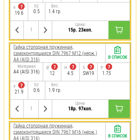
h2
Вес:
?
e
0.5
1.4 гр.
19.6
Цена:
15р. 23коп.
Гайка стопорная пружинная,
самоконтрящаяся DIN 7967 М12 (нерж.)
В СПИСОК
A4 (AISI 316)
Материал
?
?
?
?
Ø
H
S
P
A4 (AISI 316)
12
4.5
SW19
1.75
h2
Вес:
?
e
0.6
1.9 гр.
21.9
Цена:
18р. 97коп.
Гайка стопорная пружинная,
самоконтрящаяся DIN 7967 М16 (нерж.)
В СПИСОК
A4 (AISI 316)