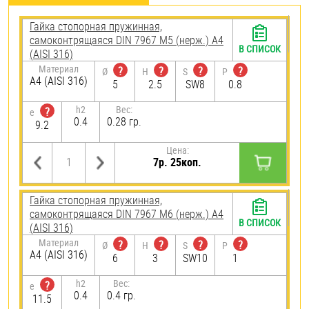
Гайка стопорная пружинная,
самоконтрящаяся DIN 7967 М5 (нерж.) A4
В СПИСОК
(AISI 316)
Материал
?
?
?
?
Ø
H
S
P
A4 (AISI 316)
5
2.5
SW8
0.8
h2
Вес:
?
e
0.4
0.28 гр.
9.2
Цена:
7р. 25коп.
Гайка стопорная пружинная,
самоконтрящаяся DIN 7967 М6 (нерж.) A4
В СПИСОК
(AISI 316)
Материал
?
?
?
?
Ø
H
S
P
A4 (AISI 316)
6
3
SW10
1
h2
Вес:
?
e
0.4
0.4 гр.
11.5