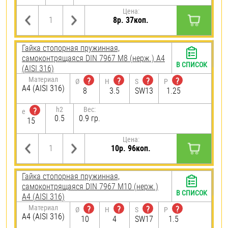
Цена:
8р. 37коп.
Гайка стопорная пружинная,
самоконтрящаяся DIN 7967 М8 (нерж.) A4
В СПИСОК
(AISI 316)
Материал
?
?
?
?
Ø
H
S
P
A4 (AISI 316)
8
3.5
SW13
1.25
h2
Вес:
?
e
0.5
0.9 гр.
15
Цена:
10р. 96коп.
Гайка стопорная пружинная,
самоконтрящаяся DIN 7967 М10 (нерж.)
В СПИСОК
A4 (AISI 316)
Материал
?
?
?
?
Ø
H
S
P
A4 (AISI 316)
10
4
SW17
1.5