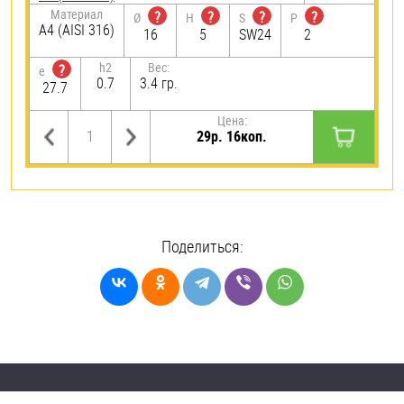
Материал
?
?
?
?
Ø
H
S
P
A4 (AISI 316)
16
5
SW24
2
h2
Вес:
?
e
0.7
3.4 гр.
27.7
Цена:
29р. 16коп.
Поделиться: