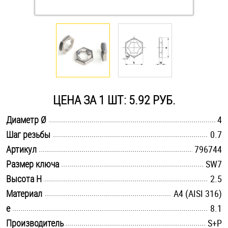
Оснастка и аксессуары для яхт
Пробки
Саморезы и шурупы
ЦЕНА ЗА 1 ШТ: 5.92 РУБ.
Стопорные кольца
.............................................................................................................
Диаметр Ø
4
.............................................................................................................
Шаг резьбы
0.7
.............................................................................................................
Такелаж
Артикул
796744
.............................................................................................................
Размер ключа
SW7
Хомуты
.............................................................................................................
Высота H
2.5
.............................................................................................................
Материал
A4 (AISI 316)
Шайбы
.............................................................................................................
e
8.1
Шпильки
.............................................................................................................
Производитель
S+P