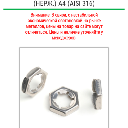
(НЕРЖ.) A4 (AISI 316)
ОПЛАТА И ДОСТАВКА
Втулки
Внимание! В связи, с нестабильной
НАШИ МАГАЗИНЫ
экономической обстановкой на рынке
Гайки
металлов, цены на товар на сайте могут
отличаться. Цены и наличие уточняйте у
Дюбели
менеджеров!
Дюймовый крепёж
Заклепки (Гайки-Заклепки)
Инструмент
Крюки, кольца с метрической резьбой
Крюки, кольца с шурупной резьбой