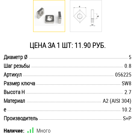
Оснастка и аксессуары для яхт
Пробки
ЦЕНА ЗА 1 ШТ: 11.90 РУБ.
Саморезы и шурупы
.............................................................................................................
Диаметр Ø
5
.............................................................................................................
Шаг резьбы
0.8
Стопорные кольца
.............................................................................................................
Артикул
056225
.............................................................................................................
Размер ключа
SW8
Такелаж
.............................................................................................................
Высота H
2.7
.............................................................................................................
Материал
А2 (AISI 304)
Хомуты
.............................................................................................................
e
10.2
Шайбы
.............................................................................................................
Производитель
S+P
Шпильки
Наличие:
Много