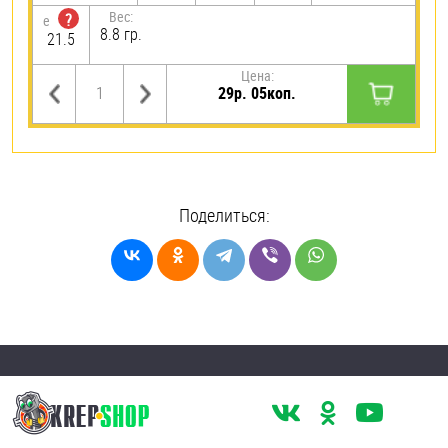
Вес:
?
e
8.8 гр.
21.5
Цена:
29р. 05коп.
Поделиться: