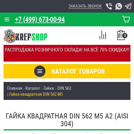
ЗАКАЗАТЬ ЗВОНОК
+7 (499) 673-00-94
КОРЗИНА
О КОМПАНИИ
0
СПИСОК
КАЛЬКУЛЯТОР
СРАВНЕНИЕ
РАСПРОДАЖА РОЗНИЧНОГО СКЛАДА! НА ВСЁ 70% СКИДКА!!!
ПОКУПОК
ОТЗЫВЫ
КАТАЛОГ ТОВАРОВ
КЛИЕНТЫ
Товары со скидкой
Главная
Каталог
Гайки
DIN 562
УСЛУГИ
Гайка квадратная DIN 562 М5
Анкеры
СКИДКИ
Антивандальный крепёж, инструмент
ГАЙКА КВАДРАТНАЯ DIN 562 М5 А2 (AISI
ОПТ
304)
ПОКУПАТЕЛЯМ
Болты и винты