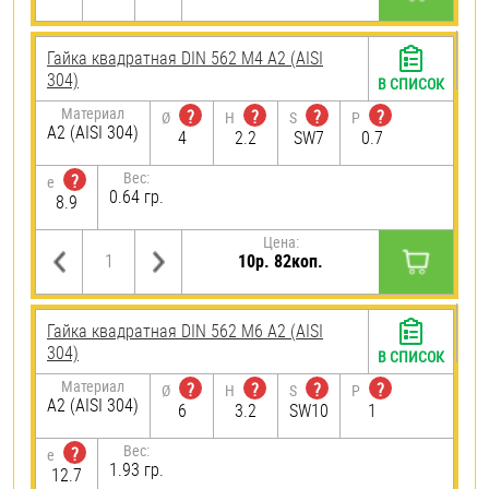
Гайка квадратная DIN 562 М4 А2 (AISI
304)
В СПИСОК
Материал
?
?
?
?
Ø
H
S
P
А2 (AISI 304)
4
2.2
SW7
0.7
Вес:
?
e
0.64 гр.
8.9
Цена:
10р. 82коп.
Гайка квадратная DIN 562 М6 А2 (AISI
304)
В СПИСОК
Материал
?
?
?
?
Ø
H
S
P
А2 (AISI 304)
6
3.2
SW10
1
Вес:
?
e
1.93 гр.
12.7