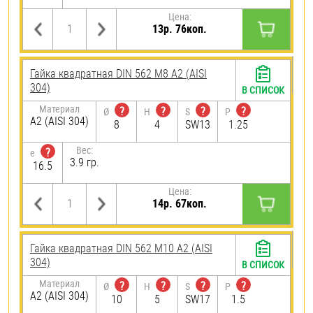
Цена:
13р. 76коп.
Гайка квадратная DIN 562 М8 А2 (AISI
304)
В СПИСОК
Материал
?
?
?
?
Ø
H
S
P
А2 (AISI 304)
8
4
SW13
1.25
Вес:
?
e
3.9 гр.
16.5
Цена:
14р. 67коп.
Гайка квадратная DIN 562 М10 А2 (AISI
304)
В СПИСОК
Материал
?
?
?
?
Ø
H
S
P
А2 (AISI 304)
10
5
SW17
1.5