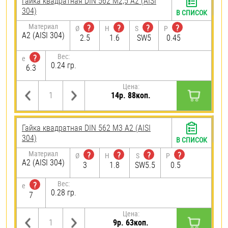
Гайка квадратная DIN 562 М2,5 А2 (AISI
304)
В СПИСОК
Материал
?
?
?
?
Ø
H
S
P
А2 (AISI 304)
2.5
1.6
SW5
0.45
Вес:
?
e
0.24 гр.
6.3
Цена:
14р. 88коп.
Гайка квадратная DIN 562 М3 А2 (AISI
304)
В СПИСОК
Материал
?
?
?
?
Ø
H
S
P
А2 (AISI 304)
3
1.8
SW5.5
0.5
Вес:
?
e
0.28 гр.
7
Цена:
9р. 63коп.