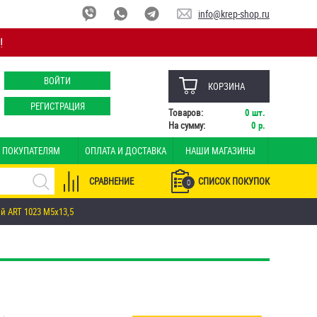
info@krep-shop.ru
!
ВОЙТИ
КОРЗИНА
РЕГИСТРАЦИЯ
Товаров:
0
шт.
На сумму:
0
р.
ПОКУПАТЕЛЯМ
ОПЛАТА И ДОСТАВКА
НАШИ МАГАЗИНЫ
СРАВНЕНИЕ
СПИСОК ПОКУПОК
0
й ART 1023 М5х13,5