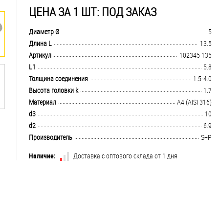
ЦЕНА ЗА 1 ШТ: ПОД ЗАКАЗ
.................................................................................................................................
Диаметр Ø
5
.................................................................................................................................
Длина L
13.5
.................................................................................................................................
Артикул
102345 135
.................................................................................................................................
L1
5.8
.................................................................................................................................
Толщина соединения
1.5-4.0
.................................................................................................................................
Высота головки k
1.7
.................................................................................................................................
Материал
A4 (AISI 316)
.................................................................................................................................
d3
10
.................................................................................................................................
d2
6.9
.................................................................................................................................
Производитель
S+P
Наличие:
Доставка с оптового склада от 1 дня