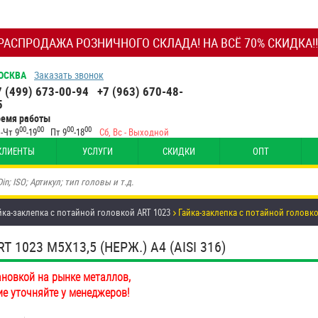
РАСПРОДАЖА РОЗНИЧНОГО СКЛАДА! НА ВСЁ 70% СКИДКА!!
ОСКВА
Заказать звонок
7 (499) 673-00-94
+7 (963) 670-48-
5
ремя работы
00
00
00
00
-Чт 9
-19
Пт 9
-18
Сб, Вс - Выходной
КЛИЕНТЫ
УСЛУГИ
СКИДКИ
ОПТ
йка-заклепка с потайной головкой ART 1023
Гайка-заклепка с потайной головко
1023 М5Х13,5 (НЕРЖ.) A4 (AISI 316)
ановкой на рынке металлов,
ие уточняйте у менеджеров!