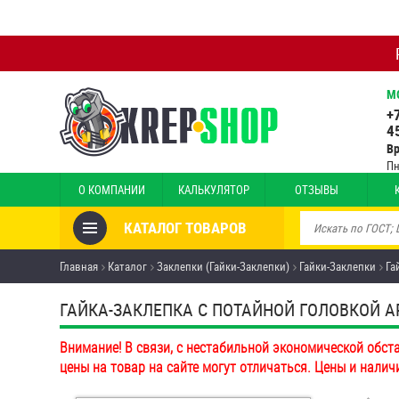
М
+
4
В
Пн
О КОМПАНИИ
КАЛЬКУЛЯТОР
ОТЗЫВЫ
КАТАЛОГ ТОВАРОВ
Товары со скидкой
Главная
Каталог
Заклепки (Гайки-Заклепки)
Гайки-Заклепки
Га
Анкеры
ГАЙКА-ЗАКЛЕПКА С ПОТАЙНОЙ ГОЛОВКОЙ ART 
Антивандальный крепёж,
Внимание! В связи, с нестабильной экономической обст
инструмент
цены на товар на сайте могут отличаться. Цены и налич
Болты и винты