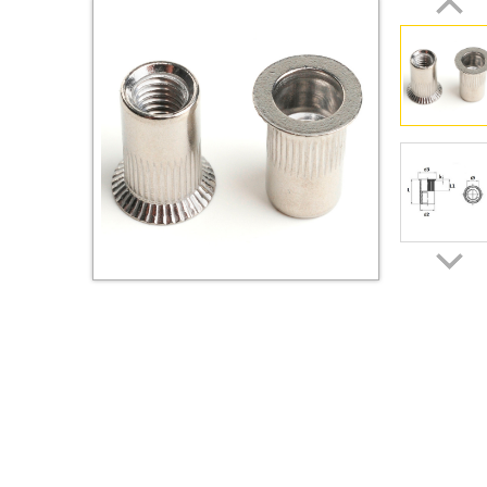
Втулки
Гайки
Дюбели
Дюймовый крепёж
Заклепки (Гайки-Заклепки)
Инструмент
Крюки, кольца с
метрической резьбой
Крюки, кольца с шурупной
резьбой
Оснастка и аксессуары для