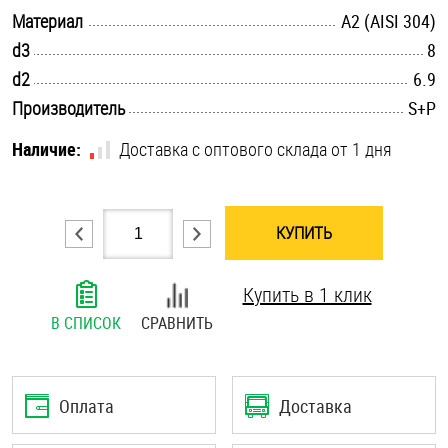
.............................................................................................................
Материал
А2 (AISI 304)
Шплинты
.............................................................................................................
d3
8
Штифты и пальцы
.............................................................................................................
d2
6.9
.............................................................................................................
Производитель
S+P
Наличие:
Доставка с оптового склада от 1 дня
КУПИТЬ
Купить в 1 клик
В СПИСОК
СРАВНИТЬ
Оплата
Доставка