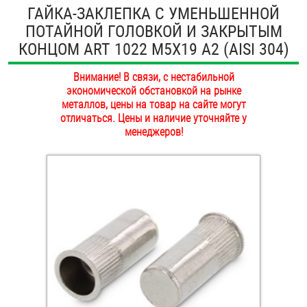
ГАЙКА-ЗАКЛЕПКА С УМЕНЬШЕННОЙ
ОПЛАТА И ДОСТАВКА
Втулки
ПОТАЙНОЙ ГОЛОВКОЙ И ЗАКРЫТЫМ
КОНЦОМ ART 1022 M5Х19 А2 (AISI 304)
НАШИ МАГАЗИНЫ
Гайки
Внимание! В связи, с нестабильной
Дюбели
экономической обстановкой на рынке
металлов, цены на товар на сайте могут
отличаться. Цены и наличие уточняйте у
Дюймовый крепёж
менеджеров!
Заклепки (Гайки-Заклепки)
Инструмент
Крюки, кольца с метрической резьбой
Крюки, кольца с шурупной резьбой