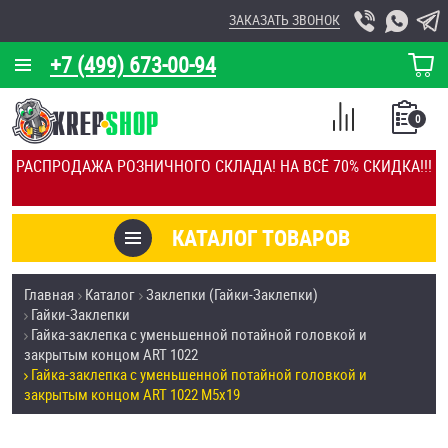
ЗАКАЗАТЬ ЗВОНОК
+7 (499) 673-00-94
КОРЗИНА
О КОМПАНИИ
0
СПИСОК
КАЛЬКУЛЯТОР
СРАВНЕНИЕ
РАСПРОДАЖА РОЗНИЧНОГО СКЛАДА! НА ВСЁ 70% СКИДКА!!!
ПОКУПОК
ОТЗЫВЫ
КАТАЛОГ ТОВАРОВ
КЛИЕНТЫ
Товары со скидкой
Главная
Каталог
Заклепки (Гайки-Заклепки)
УСЛУГИ
Гайки-Заклепки
Анкеры
Гайка-заклепка с уменьшенной потайной головкой и
СКИДКИ
закрытым концом ART 1022
Антивандальный крепёж, инструмент
Гайка-заклепка с уменьшенной потайной головкой и
ОПТ
закрытым концом ART 1022 M5х19
ПОКУПАТЕЛЯМ
Болты и винты