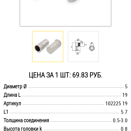
Оснастка и аксессуары для яхт
Пробки
Саморезы и шурупы
Стопорные кольца
ЦЕНА ЗА 1 ШТ: 69.83 РУБ.
Такелаж
.............................................................................................................
Диаметр Ø
5
.............................................................................................................
Длина L
19
Хомуты
.............................................................................................................
Артикул
102225 19
.............................................................................................................
L1
5.7
Шайбы
.............................................................................................................
Толщина соединения
0.5-3.0
Шпильки
.............................................................................................................
Высота головки k
0.8