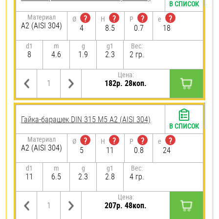
В СПИСОК
Материал
?
?
?
?
Ø
H
P
e
А2 (AISI 304)
4
8.5
0.7
18
d1
m
g
g1
Вес:
8
4.6
1.9
2.3
2 гр.
Цена:
182р. 28коп.
Гайка-барашек DIN 315 М5 А2 (AISI 304)
В СПИСОК
Материал
?
?
?
?
Ø
H
P
e
А2 (AISI 304)
5
11
0.8
24
d1
m
g
g1
Вес:
11
6.5
2.3
2.8
4 гр.
Цена:
207р. 48коп.