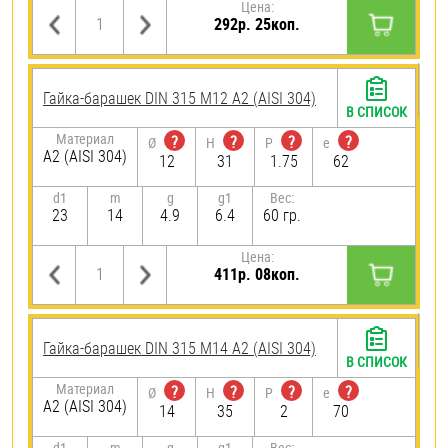
Цена:
292р. 25коп.
Гайка-барашек DIN 315 М12 А2 (AISI 304)
В СПИСОК
Материал
?
?
?
?
Ø
H
P
e
А2 (AISI 304)
12
31
1.75
62
d1
m
g
g1
Вес:
23
14
4.9
6.4
60 гр.
Цена:
411р. 08коп.
Гайка-барашек DIN 315 М14 А2 (AISI 304)
В СПИСОК
Материал
?
?
?
?
Ø
H
P
e
А2 (AISI 304)
14
35
2
70
d1
m
g
g1
Вес: