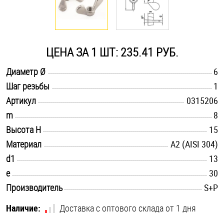
Оснастка и аксессуары для яхт
ЦЕНА ЗА 1 ШТ: 235.41 РУБ.
Пробки
.............................................................................................................
Диаметр Ø
6
Саморезы и шурупы
.............................................................................................................
Шаг резьбы
1
.............................................................................................................
Артикул
0315206
Стопорные кольца
.............................................................................................................
m
8
.............................................................................................................
Высота H
15
.............................................................................................................
Материал
А2 (AISI 304)
Такелаж
.............................................................................................................
d1
13
Хомуты
.............................................................................................................
e
30
.............................................................................................................
Производитель
S+P
Шайбы
Наличие:
Доставка с оптового склада от 1 дня
Шпильки