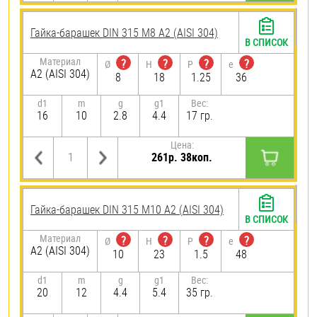
Гайка-барашек DIN 315 М8 А2 (AISI 304)
В СПИСОК
Материал
?
?
?
?
Ø
H
P
e
А2 (AISI 304)
8
18
1.25
36
d1
m
g
g1
Вес:
16
10
2.8
4.4
17 гр.
Цена:
261р. 38коп.
Гайка-барашек DIN 315 М10 А2 (AISI 304)
В СПИСОК
Материал
?
?
?
?
Ø
H
P
e
А2 (AISI 304)
10
23
1.5
48
d1
m
g
g1
Вес:
20
12
4.4
5.4
35 гр.