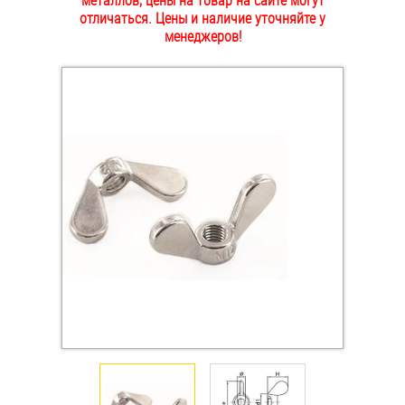
металлов, цены на товар на сайте могут
отличаться. Цены и наличие уточняйте у
ОПЛАТА И ДОСТАВКА
Втулки
менеджеров!
НАШИ МАГАЗИНЫ
Гайки
Дюбели
Дюймовый крепёж
Заклепки (Гайки-Заклепки)
Инструмент
Крюки, кольца с метрической резьбой
Крюки, кольца с шурупной резьбой