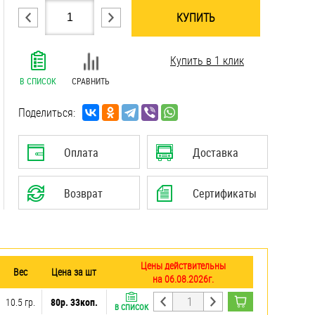
КУПИТЬ
.......................................................................
Купить в 1 клик
.......................................................................
.......................................................................
В СПИСОК
СРАВНИТЬ
.......................................................................
.......................................................................
Поделиться:
.......................................................................
.......................................................................
Оплата
Доставка
.......................................................................
Возврат
Сертификаты
Цены действительны
Вес
Цена за шт
на 06.08.2026г.
10.5 гр.
80р. 33коп.
В СПИСОК