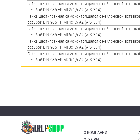
яхт
Гайка шестигранная самоконтрящаяся с нейлоновой вставко
резьбой DIN 985 FP М12х1,5 А2 (AISI 304)
Пробки
Гайка шестигранная самоконтрящаяся с нейлоновой вставко
резьбой DIN 985 FP М14х1,5 А2 (AISI 304)
Саморезы и шурупы
Гайка шестигранная самоконтрящаяся с нейлоновой вставко
резьбой DIN 985 FP М16х1,5 А2 (AISI 304)
Гайка шестигранная самоконтрящаяся с нейлоновой вставко
Стопорные кольца
резьбой DIN 985 FP M18х1,5 А2 (AISI 304)
Гайка шестигранная самоконтрящаяся с нейлоновой вставко
резьбой DIN 985 FP M20х1,5 А2 (AISI 304)
Такелаж
Хомуты
Шайбы
Шпильки
Шплинты
Штифты и пальцы
О КОМПАНИИ
ОТЗЫВЫ