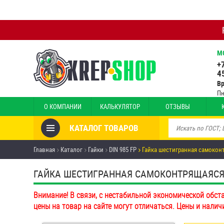
М
+
4
В
Пн
О КОМПАНИИ
КАЛЬКУЛЯТОР
ОТЗЫВЫ
КАТАЛОГ ТОВАРОВ
Товары со скидкой
Главная
Каталог
Гайки
DIN 985 FP
Гайка шестигранная самоконт
Анкеры
ГАЙКА ШЕСТИГРАННАЯ САМОКОНТРЯЩАЯСЯ С 
Антивандальный крепёж,
Внимание! В связи, с нестабильной экономической обст
инструмент
цены на товар на сайте могут отличаться. Цены и налич
Болты и винты