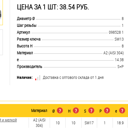
ЦЕНА ЗА 1 ШТ: 38.54 РУБ.
.................................................................................................................................
Диаметр Ø
8
.................................................................................................................................
Шаг резьбы
1
.................................................................................................................................
Артикул
098528 1
.................................................................................................................................
Размер ключа
SW13
.................................................................................................................................
Высота H
8
.................................................................................................................................
Материал
А2 (AISI 304)
.................................................................................................................................
e
14.38
.................................................................................................................................
Производитель
S+P
Наличие:
Доставка с оптового склада от 1 дня
Материал
?
?
?
?
?
Ø
H
S
P
e
й и мелкой
А2 (AISI
10
10
SW17
1
18.9
304)