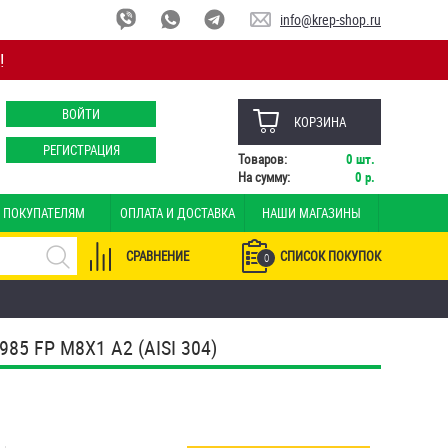
info@krep-shop.ru
!
ВОЙТИ
КОРЗИНА
РЕГИСТРАЦИЯ
Товаров:
0
шт.
На сумму:
0
р.
ПОКУПАТЕЛЯМ
ОПЛАТА И ДОСТАВКА
НАШИ МАГАЗИНЫ
СРАВНЕНИЕ
СПИСОК ПОКУПОК
0
 FP M8Х1 А2 (AISI 304)