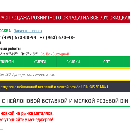
РАСПРОДАЖА РОЗНИЧНОГО СКЛАДА! НА ВСЁ 70% СКИДКА!!
ОСКВА
Заказать звонок
7 (499) 673-00-94
+7 (963) 670-48-
5
ремя работы
00
00
00
00
-Чт 9
-19
Пт 9
-18
Сб, Вс - Выходной
КЛИЕНТЫ
УСЛУГИ
СКИДКИ
ОПТ
рящаяся с нейлоновой вставкой и мелкой резьбой DIN 985 FP M8х1
НЕЙЛОНОВОЙ ВСТАВКОЙ И МЕЛКОЙ РЕЗЬБОЙ DIN 985
ановкой на рынке металлов,
ие уточняйте у менеджеров!