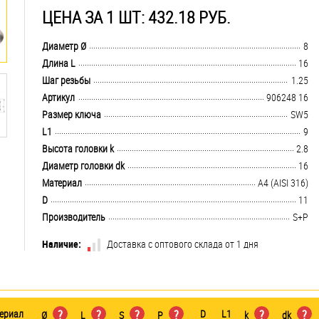
ЦЕНА ЗА 1 ШТ: 432.18 РУБ.
.................................................................................................................................
Диаметр Ø
8
.................................................................................................................................
Длина L
16
.................................................................................................................................
Шаг резьбы
1.25
.................................................................................................................................
Артикул
906248 16
.................................................................................................................................
Размер ключа
SW5
.................................................................................................................................
L1
9
.................................................................................................................................
Высота головки k
2.8
.................................................................................................................................
Диаметр головки dk
16
.................................................................................................................................
Материал
A4 (AISI 316)
.................................................................................................................................
D
11
.................................................................................................................................
Производитель
S+P
Наличие:
Доставка с оптового склада от 1 дня
ериал
?
?
?
?
D
L1
?
?
Ø
L
S
P
k
dk