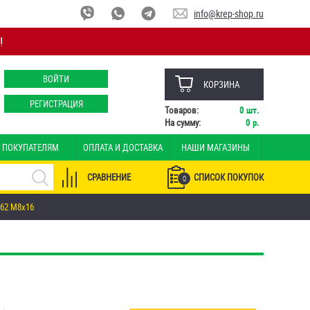
info@krep-shop.ru
!
ВОЙТИ
КОРЗИНА
РЕГИСТРАЦИЯ
Товаров:
0
шт.
На сумму:
0
р.
ПОКУПАТЕЛЯМ
ОПЛАТА И ДОСТАВКА
НАШИ МАГАЗИНЫ
СРАВНЕНИЕ
СПИСОК ПОКУПОК
0
062 М8х16