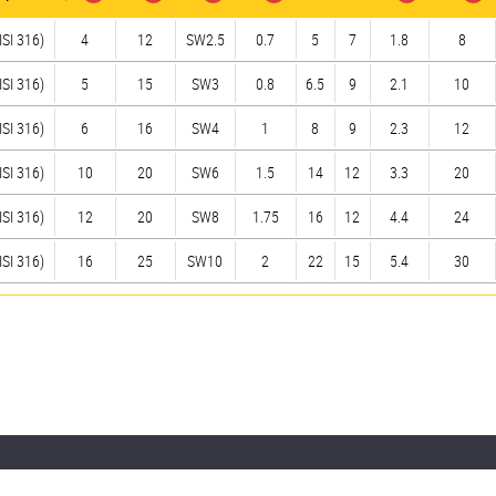
ISI 316)
4
12
SW2.5
0.7
5
7
1.8
8
ISI 316)
5
15
SW3
0.8
6.5
9
2.1
10
ISI 316)
6
16
SW4
1
8
9
2.3
12
ISI 316)
10
20
SW6
1.5
14
12
3.3
20
ISI 316)
12
20
SW8
1.75
16
12
4.4
24
ISI 316)
16
25
SW10
2
22
15
5.4
30