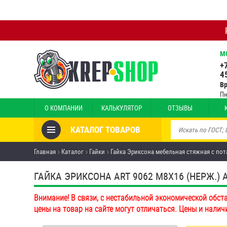
М
+
4
В
Пн
О КОМПАНИИ
КАЛЬКУЛЯТОР
ОТЗЫВЫ
КАТАЛОГ ТОВАРОВ
Товары со скидкой
Главная
Каталог
Гайки
Гайка Эриксона мебельная стяжная с по
Анкеры
ГАЙКА ЭРИКСОНА ART 9062 М8Х16 (НЕРЖ.) A4
Антивандальный крепёж,
Внимание! В связи, с нестабильной экономической обст
инструмент
цены на товар на сайте могут отличаться. Цены и налич
Болты и винты