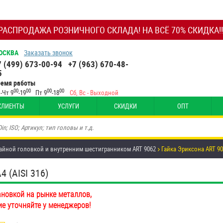
РАСПРОДАЖА РОЗНИЧНОГО СКЛАДА! НА ВСЁ 70% СКИДКА!!
ОСКВА
Заказать звонок
7 (499) 673-00-94
+7 (963) 670-48-
5
ремя работы
00
00
00
00
-Чт 9
-19
Пт 9
-18
Сб, Вс - Выходной
КЛИЕНТЫ
УСЛУГИ
СКИДКИ
ОПТ
тайной головкой и внутренним шестигранником ART 9062
Гайка Эриксона ART 9
 (AISI 316)
ановкой на рынке металлов,
ие уточняйте у менеджеров!