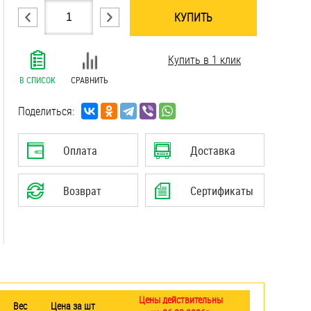
КУПИТЬ
.......................................................................
Купить в 1 клик
.......................................................................
.......................................................................
В СПИСОК
СРАВНИТЬ
.......................................................................
.......................................................................
Поделиться:
.......................................................................
.......................................................................
Оплата
Доставка
.......................................................................
.......................................................................
Возврат
Сертификаты
.......................................................................
.......................................................................
Цены действительны
Вес
Цена за шт