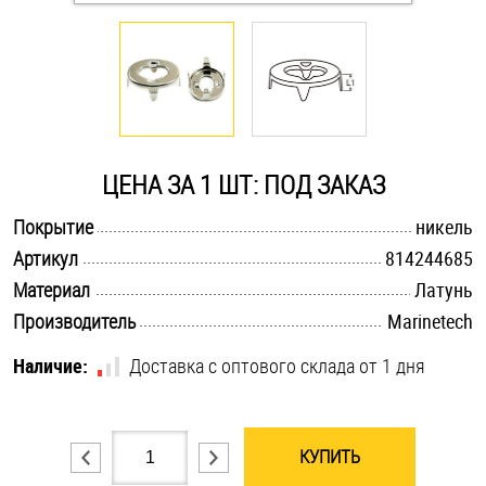
Оснастка и аксессуары для яхт
Пробки
Саморезы и шурупы
ЦЕНА ЗА 1 ШТ: ПОД ЗАКАЗ
.............................................................................................................
Покрытие
никель
Стопорные кольца
.............................................................................................................
Артикул
814244685
.............................................................................................................
Материал
Латунь
Такелаж
.............................................................................................................
Производитель
Marinetech
Наличие:
Хомуты
Доставка с оптового склада от 1 дня
Шайбы
КУПИТЬ
Шпильки