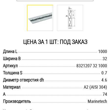
Оснастка и аксессуары для яхт
Пробки
Саморезы и шурупы
ЦЕНА ЗА 1 ШТ: ПОД ЗАКАЗ
.............................................................................................................
Длина L
1000
Стопорные кольца
.............................................................................................................
Ширина B
32
.............................................................................................................
Артикул
8321207 32 1000
Такелаж
.............................................................................................................
Толщина S
0.7
.............................................................................................................
Диаметр отверстия dh
4.6
Хомуты
.............................................................................................................
Материал
А2 (AISI 304)
.............................................................................................................
A
Шайбы
74
.............................................................................................................
Производитель
Marinetech
Шпильки