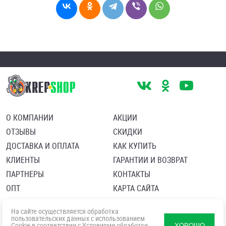
О КОМПАНИИ
АКЦИИ
ОТЗЫВЫ
СКИДКИ
ДОСТАВКА И ОПЛАТА
КАК КУПИТЬ
КЛИЕНТЫ
ГАРАНТИИ И ВОЗВРАТ
ПАРТНЕРЫ
КОНТАКТЫ
ОПТ
КАРТА САЙТА
Пользовательское соглашение
Политика в отношении обработки персональных данных
На сайте осуществляется обработка
Согласие посетителя сайта на обработку персональных данны
пользовательских данных с использованием
Cookie в соответствии с
Условиями обработки
ХОРОШО