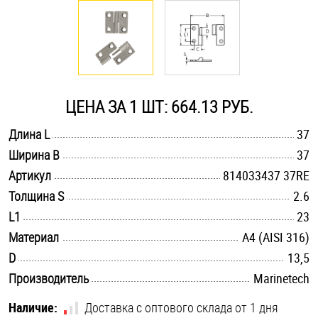
Оснастка и аксессуары для яхт
Пробки
ЦЕНА ЗА 1 ШТ: 664.13 РУБ.
Саморезы и шурупы
.............................................................................................................
Длина L
37
.............................................................................................................
Ширина B
37
Стопорные кольца
.............................................................................................................
Артикул
814033437 37RE
.............................................................................................................
Толщина S
2.6
Такелаж
.............................................................................................................
L1
23
.............................................................................................................
Материал
A4 (AISI 316)
Хомуты
.............................................................................................................
D
13,5
Шайбы
.............................................................................................................
Производитель
Marinetech
Шпильки
Наличие:
Доставка с оптового склада от 1 дня