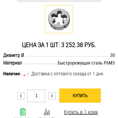
Оснастка и аксессуары для яхт
Пробки
Саморезы и шурупы
ЦЕНА ЗА 1 ШТ: 3 252.38 РУБ.
.............................................................................................................
Диаметр Ø
30
Стопорные кольца
.............................................................................................................
Материал
Быстрорежущая сталь Р6М5
Наличие:
Доставка с оптового склада от 1 дня
Такелаж
Хомуты
КУПИТЬ
Шайбы
Купить в 1 клик
Шпильки