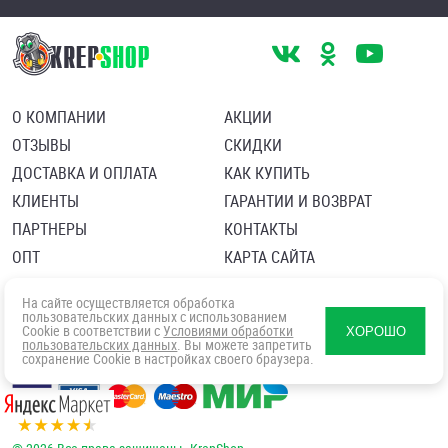
О КОМПАНИИ
АКЦИИ
ОТЗЫВЫ
СКИДКИ
ДОСТАВКА И ОПЛАТА
КАК КУПИТЬ
КЛИЕНТЫ
ГАРАНТИИ И ВОЗВРАТ
ПАРТНЕРЫ
КОНТАКТЫ
ОПТ
КАРТА САЙТА
Пользовательское соглашение
Политика в отношении обработки персональных данных
На сайте осуществляется обработка
Согласие посетителя сайта на обработку персональных данны
пользовательских данных с использованием
Cookie в соответствии с
Условиями обработки
ХОРОШО
пользовательских данных
. Вы можете запретить
сохранение Cookie в настройках своего браузера.