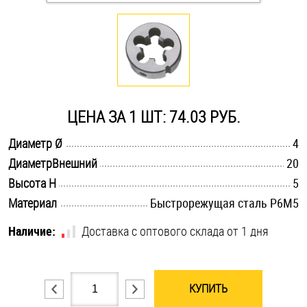
Оснастка и аксессуары для яхт
Пробки
Саморезы и шурупы
ЦЕНА ЗА 1 ШТ: 74.03 РУБ.
.............................................................................................................
Диаметр Ø
4
Стопорные кольца
.............................................................................................................
ДиаметрВнешний
20
.............................................................................................................
Высота H
5
Такелаж
.............................................................................................................
Материал
Быстрорежущая сталь Р6М5
Наличие:
Хомуты
Доставка с оптового склада от 1 дня
Шайбы
КУПИТЬ
Шпильки