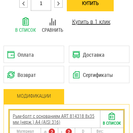
КУПИТЬ
Шплинты
Купить в 1 клик
Штифты и пальцы
В СПИСОК
СРАВНИТЬ
Оплата
Доставка
Возврат
Сертификаты
МОДИФИКАЦИИ
Рым-болт с основанием ART 814318 8х35
мм (нерж.) A4 (AISI 316)
В СПИСОК
Материал
D
Вес:
?
?
Ø
L