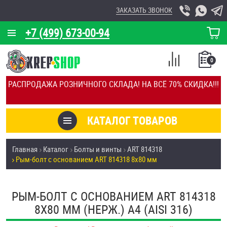
ЗАКАЗАТЬ ЗВОНОК
+7 (499) 673-00-94
КОРЗИНА
О КОМПАНИИ
0
СПИСОК
КАЛЬКУЛЯТОР
СРАВНЕНИЕ
РАСПРОДАЖА РОЗНИЧНОГО СКЛАДА! НА ВСЁ 70% СКИДКА!!!
ПОКУПОК
ОТЗЫВЫ
КАТАЛОГ ТОВАРОВ
КЛИЕНТЫ
Товары со скидкой
Главная
Каталог
Болты и винты
ART 814318
УСЛУГИ
Рым-болт с основанием ART 814318 8х80 мм
Анкеры
СКИДКИ
Антивандальный крепёж, инструмент
РЫМ-БОЛТ С ОСНОВАНИЕМ ART 814318
ОПТ
8Х80 ММ (НЕРЖ.) A4 (AISI 316)
ПОКУПАТЕЛЯМ
Болты и винты