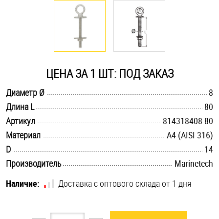
Оснастка и аксессуары для яхт
Пробки
ЦЕНА ЗА 1 ШТ: ПОД ЗАКАЗ
Саморезы и шурупы
.............................................................................................................
Диаметр Ø
8
.............................................................................................................
Длина L
80
Стопорные кольца
.............................................................................................................
Артикул
814318408 80
.............................................................................................................
Материал
A4 (AISI 316)
Такелаж
.............................................................................................................
D
14
.............................................................................................................
Производитель
Marinetech
Хомуты
Наличие:
Доставка с оптового склада от 1 дня
Шайбы
Шпильки