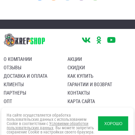
О КОМПАНИИ
АКЦИИ
ОТЗЫВЫ
СКИДКИ
ДОСТАВКА И ОПЛАТА
КАК КУПИТЬ
КЛИЕНТЫ
ГАРАНТИИ И ВОЗВРАТ
ПАРТНЕРЫ
КОНТАКТЫ
ОПТ
КАРТА САЙТА
Пользовательское соглашение
Политика в отношении обработки персональных данных
На сайте осуществляется обработка
Согласие посетителя сайта на обработку персональных данны
пользовательских данных с использованием
Cookie в соответствии с
Условиями обработки
ХОРОШО
пользовательских данных
. Вы можете запретить
сохранение Cookie в настройках своего браузера.