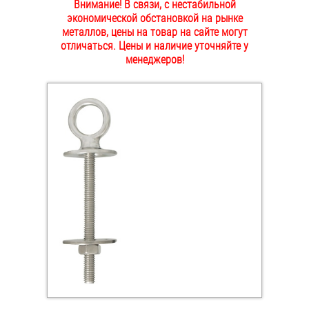
Внимание! В связи, с нестабильной
ОПЛАТА И ДОСТАВКА
экономической обстановкой на рынке
Втулки
металлов, цены на товар на сайте могут
отличаться. Цены и наличие уточняйте у
НАШИ МАГАЗИНЫ
Гайки
менеджеров!
Дюбели
Дюймовый крепёж
Заклепки (Гайки-Заклепки)
Инструмент
Крюки, кольца с метрической резьбой
Крюки, кольца с шурупной резьбой