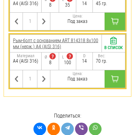
A4 (AISI 316)
14
45 гр.
8
35
Цена:
Под заказ
Рым-болт с основанием ART 814318 8х100
мм (нерж.) A4 (AISI 316)
В СПИСОК
Материал
D
Вес:
?
?
Ø
L
A4 (AISI 316)
14
70 гр.
8
100
Цена:
Под заказ
Поделиться: