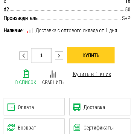
.............................................................................................................
e
18
Шплинты
.............................................................................................................
d2
50
.............................................................................................................
Производитель
S+P
Штифты и пальцы
Наличие:
Доставка с оптового склада от 1 дня
КУПИТЬ
Купить в 1 клик
В СПИСОК
СРАВНИТЬ
Оплата
Доставка
Возврат
Сертификаты