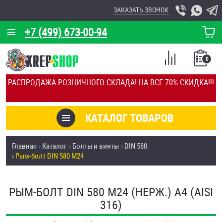
ЗАКАЗАТЬ ЗВОНОК
+7 (499) 673-00-94
КОРЗИНА
О КОМПАНИИ
0
СПИСОК
КАЛЬКУЛЯТОР
СРАВНЕНИЕ
РАСПРОДАЖА РОЗНИЧНОГО СКЛАДА! НА ВСЁ 70% СКИДКА!!!
ПОКУПОК
ОТЗЫВЫ
КАТАЛОГ ТОВАРОВ
КЛИЕНТЫ
Товары со скидкой
Главная
Каталог
Болты и винты
DIN 580
УСЛУГИ
Рым-болт DIN 580 М24
Анкеры
СКИДКИ
Антивандальный крепёж, инструмент
РЫМ-БОЛТ DIN 580 М24 (НЕРЖ.) A4 (AISI
ОПТ
316)
ПОКУПАТЕЛЯМ
Болты и винты