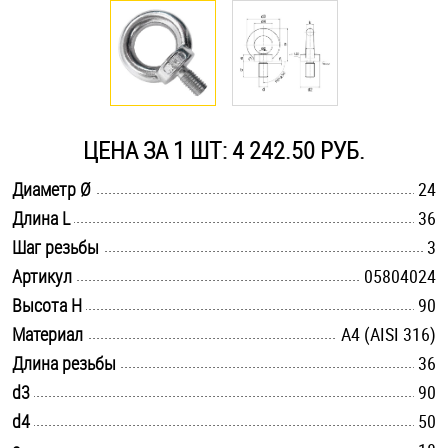
Оснастка и аксессуары для яхт
Пробки
ЦЕНА ЗА 1 ШТ: 4 242.50 РУБ.
Саморезы и шурупы
.............................................................................................................
Диаметр Ø
24
.............................................................................................................
Длина L
36
Стопорные кольца
.............................................................................................................
Шаг резьбы
3
.............................................................................................................
Артикул
05804024
Такелаж
.............................................................................................................
Высота H
90
.............................................................................................................
Материал
A4 (AISI 316)
Хомуты
.............................................................................................................
Длина резьбы
36
Шайбы
.............................................................................................................
d3
90
.............................................................................................................
d4
50
Шпильки