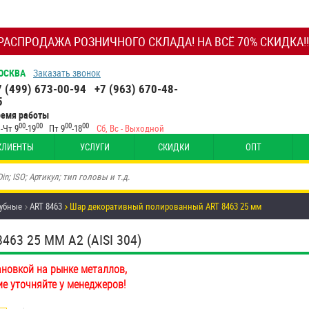
РАСПРОДАЖА РОЗНИЧНОГО СКЛАДА! НА ВСЁ 70% СКИДКА!!
ОСКВА
Заказать звонок
7 (499) 673-00-94
+7 (963) 670-48-
5
ремя работы
00
00
00
00
-Чт 9
-19
Пт 9
-18
Сб, Вс - Выходной
КЛИЕНТЫ
УСЛУГИ
СКИДКИ
ОПТ
убные
ART 8463
Шар декоративный полированный ART 8463 25 мм
3 25 ММ А2 (AISI 304)
ановкой на рынке металлов,
ие уточняйте у менеджеров!