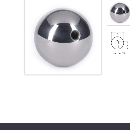
Втулки
Гайки
Дюбели
Дюймовый крепёж
Заклепки (Гайки-Заклепки)
Инструмент
Крюки, кольца с
метрической резьбой
Крюки, кольца с шурупной
резьбой
Оснастка и аксессуары для