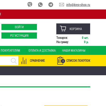
info@krep-shop.ru
!
ВОЙТИ
КОРЗИНА
РЕГИСТРАЦИЯ
Товаров:
0
шт.
На сумму:
0
р.
ПОКУПАТЕЛЯМ
ОПЛАТА И ДОСТАВКА
НАШИ МАГАЗИНЫ
СРАВНЕНИЕ
СПИСОК ПОКУПОК
0