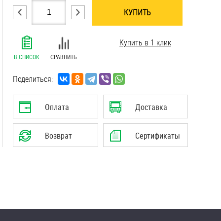
КУПИТЬ
.......................................................................
Купить в 1 клик
.......................................................................
.......................................................................
В СПИСОК
СРАВНИТЬ
Поделиться:
Оплата
Доставка
Возврат
Сертификаты