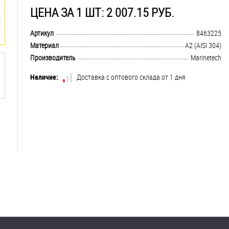
ЦЕНА ЗА 1 ШТ: 2 007.15 РУБ.
.................................................................................................................................
Артикул
8463225
.................................................................................................................................
Материал
А2 (AISI 304)
.................................................................................................................................
Производитель
Marinetech
Наличие:
Доставка с оптового склада от 1 дня