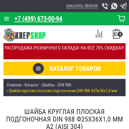
ЗАКАЗАТЬ ЗВОНОК
+7 (499) 673-00-94
КОРЗИНА
О КОМПАНИИ
0
СПИСОК
КАЛЬКУЛЯТОР
СРАВНЕНИЕ
РАСПРОДАЖА РОЗНИЧНОГО СКЛАДА! НА ВСЁ 70% СКИДКА!!!
ПОКУПОК
ОТЗЫВЫ
КАТАЛОГ ТОВАРОВ
КЛИЕНТЫ
Товары со скидкой
Главная
Каталог
Шайбы
DIN 988
УСЛУГИ
Шайба круглая плоская подгоночная DIN 988 Ф25х36х1,0 мм
Анкеры
СКИДКИ
Антивандальный крепёж, инструмент
ШАЙБА КРУГЛАЯ ПЛОСКАЯ
ОПТ
ПОДГОНОЧНАЯ DIN 988 Ф25Х36Х1,0 ММ
ПОКУПАТЕЛЯМ
А2 (AISI 304)
Болты и винты