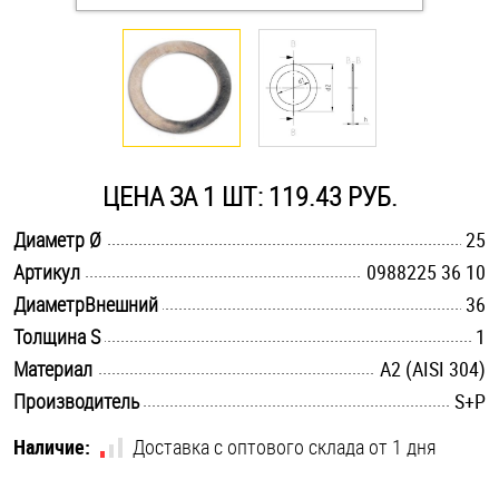
Оснастка и аксессуары для яхт
Пробки
Саморезы и шурупы
ЦЕНА ЗА 1 ШТ: 119.43 РУБ.
.............................................................................................................
Диаметр Ø
25
Стопорные кольца
.............................................................................................................
Артикул
0988225 36 10
.............................................................................................................
ДиаметрВнешний
36
Такелаж
.............................................................................................................
Толщина S
1
.............................................................................................................
Материал
А2 (AISI 304)
Хомуты
.............................................................................................................
Производитель
S+P
Шайбы
Наличие:
Доставка с оптового склада от 1 дня
Шпильки