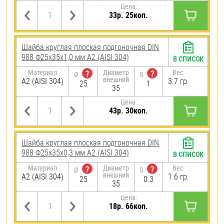
Цена:
33р. 25коп.
Шайба круглая плоская подгоночная DIN
988 Ф25х35х1,0 мм А2 (AISI 304)
В СПИСОК
Материал
Диаметр
Вес:
?
?
Ø
S
внешний
А2 (AISI 304)
3.7 гр.
25
1
35
Цена:
43р. 30коп.
Шайба круглая плоская подгоночная DIN
988 Ф25х35х0,3 мм А2 (AISI 304)
В СПИСОК
Материал
Диаметр
Вес:
?
?
Ø
S
внешний
А2 (AISI 304)
1.6 гр.
25
0.3
35
Цена:
18р. 66коп.