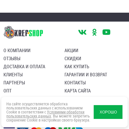
О КОМПАНИИ
АКЦИИ
ОТЗЫВЫ
СКИДКИ
ДОСТАВКА И ОПЛАТА
КАК КУПИТЬ
КЛИЕНТЫ
ГАРАНТИИ И ВОЗВРАТ
ПАРТНЕРЫ
КОНТАКТЫ
ОПТ
КАРТА САЙТА
Пользовательское соглашение
Политика в отношении обработки персональных данных
На сайте осуществляется обработка
Согласие посетителя сайта на обработку персональных данны
пользовательских данных с использованием
Cookie в соответствии с
Условиями обработки
ХОРОШО
пользовательских данных
. Вы можете запретить
сохранение Cookie в настройках своего браузера.