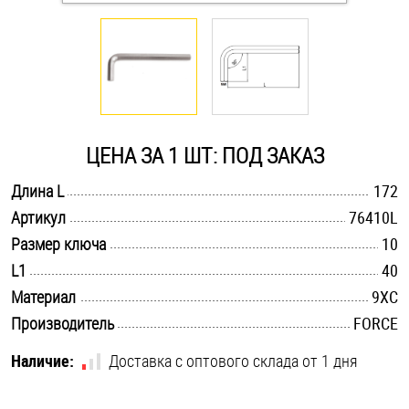
Оснастка и аксессуары для яхт
Пробки
Саморезы и шурупы
ЦЕНА ЗА 1 ШТ: ПОД ЗАКАЗ
.............................................................................................................
Длина L
172
Стопорные кольца
.............................................................................................................
Артикул
76410L
.............................................................................................................
Размер ключа
10
Такелаж
.............................................................................................................
L1
40
.............................................................................................................
Материал
9ХС
Хомуты
.............................................................................................................
Производитель
FORCE
Шайбы
Наличие:
Доставка с оптового склада от 1 дня
Шпильки