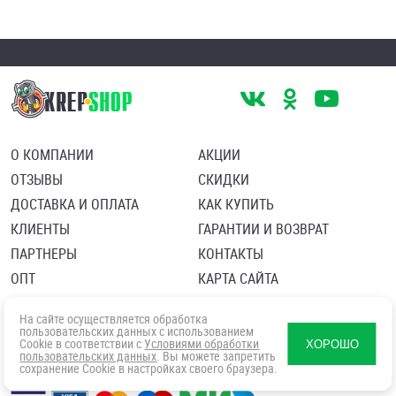
О КОМПАНИИ
АКЦИИ
ОТЗЫВЫ
СКИДКИ
ДОСТАВКА И ОПЛАТА
КАК КУПИТЬ
КЛИЕНТЫ
ГАРАНТИИ И ВОЗВРАТ
ПАРТНЕРЫ
КОНТАКТЫ
ОПТ
КАРТА САЙТА
Пользовательское соглашение
Политика в отношении обработки персональных данных
На сайте осуществляется обработка
Согласие посетителя сайта на обработку персональных данны
пользовательских данных с использованием
Cookie в соответствии с
Условиями обработки
ХОРОШО
пользовательских данных
. Вы можете запретить
сохранение Cookie в настройках своего браузера.