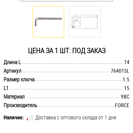
Оснастка и аксессуары для яхт
Пробки
Саморезы и шурупы
ЦЕНА ЗА 1 ШТ: ПОД ЗАКАЗ
.............................................................................................................
Длина L
74
Стопорные кольца
.............................................................................................................
Артикул
764015L
.............................................................................................................
Размер ключа
1.5
Такелаж
.............................................................................................................
L1
15
.............................................................................................................
Материал
9ХС
Хомуты
.............................................................................................................
Производитель
FORCE
Шайбы
Наличие:
Доставка с оптового склада от 1 дня
Шпильки