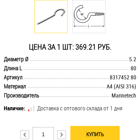
Оснастка и аксессуары для яхт
Пробки
ЦЕНА ЗА 1 ШТ: 369.21 РУБ.
Саморезы и шурупы
.............................................................................................................
Диаметр Ø
5.2
.............................................................................................................
Длина L
80
Стопорные кольца
.............................................................................................................
Артикул
8317452 80
.............................................................................................................
Материал
A4 (AISI 316)
Такелаж
.............................................................................................................
Производитель
Marinetech
Хомуты
Наличие:
Доставка с оптового склада от 1 дня
Шайбы
Шпильки
КУПИТЬ