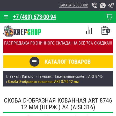
ЗАКАЗАТЬ ЗВОНОК
+7 (499) 673-00-94
КОРЗИНА
О КОМПАНИИ
0
СПИСОК
КАЛЬКУЛЯТОР
СРАВНЕНИЕ
РАСПРОДАЖА РОЗНИЧНОГО СКЛАДА! НА ВСЁ 70% СКИДКА!!!
ПОКУПОК
ОТЗЫВЫ
КАТАЛОГ ТОВАРОВ
КЛИЕНТЫ
Товары со скидкой
Главная
Каталог
Такелаж
Такелажные скобы
ART 8746
УСЛУГИ
Скоба D-образная кованная ART 8746 12 мм
Анкеры
СКИДКИ
Антивандальный крепёж, инструмент
СКОБА D-ОБРАЗНАЯ КОВАННАЯ ART 8746
ОПТ
12 ММ (НЕРЖ.) A4 (AISI 316)
ПОКУПАТЕЛЯМ
Болты и винты