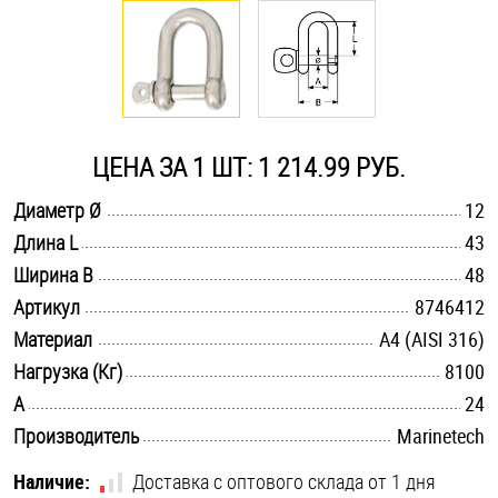
Оснастка и аксессуары для яхт
Пробки
ЦЕНА ЗА 1 ШТ: 1 214.99 РУБ.
Саморезы и шурупы
.............................................................................................................
Диаметр Ø
12
.............................................................................................................
Длина L
43
Стопорные кольца
.............................................................................................................
Ширина B
48
.............................................................................................................
Артикул
8746412
Такелаж
.............................................................................................................
Материал
A4 (AISI 316)
.............................................................................................................
Нагрузка (Кг)
8100
Хомуты
.............................................................................................................
A
24
Шайбы
.............................................................................................................
Производитель
Marinetech
Шпильки
Наличие:
Доставка с оптового склада от 1 дня