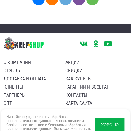
О КОМПАНИИ
АКЦИИ
ОТЗЫВЫ
СКИДКИ
ДОСТАВКА И ОПЛАТА
КАК КУПИТЬ
КЛИЕНТЫ
ГАРАНТИИ И ВОЗВРАТ
ПАРТНЕРЫ
КОНТАКТЫ
ОПТ
КАРТА САЙТА
Пользовательское соглашение
Политика в отношении обработки персональных данных
На сайте осуществляется обработка
Согласие посетителя сайта на обработку персональных данны
пользовательских данных с использованием
Cookie в соответствии с
Условиями обработки
ХОРОШО
пользовательских данных
. Вы можете запретить