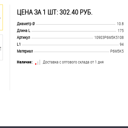
ЦЕНА ЗА 1 ШТ: 302.40 РУБ.
.................................................................................................................................
Диаметр Ø
10.8
.................................................................................................................................
Длина L
175
.................................................................................................................................
Артикул
10903Р6М5К5108
.................................................................................................................................
L1
94
.................................................................................................................................
Материал
Р6М5К5
Наличие:
Доставка с оптового склада от 1 дня