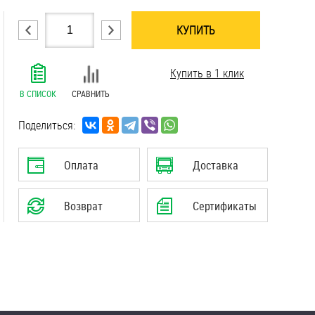
КУПИТЬ
.......................................................................
Купить в 1 клик
.......................................................................
.......................................................................
В СПИСОК
СРАВНИТЬ
.......................................................................
.......................................................................
Поделиться:
Оплата
Доставка
Возврат
Сертификаты