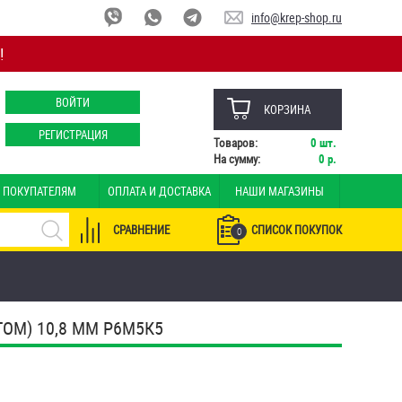
info@krep-shop.ru
!
ВОЙТИ
КОРЗИНА
РЕГИСТРАЦИЯ
Товаров:
0
шт.
На сумму:
0
р.
ПОКУПАТЕЛЯМ
ОПЛАТА И ДОСТАВКА
НАШИ МАГАЗИНЫ
СРАВНЕНИЕ
СПИСОК ПОКУПОК
0
ОМ) 10,8 ММ Р6М5К5