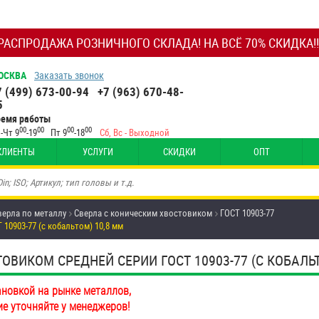
РАСПРОДАЖА РОЗНИЧНОГО СКЛАДА! НА ВСЁ 70% СКИДКА!!
ОСКВА
Заказать звонок
7 (499) 673-00-94
+7 (963) 670-48-
5
ремя работы
00
00
00
00
-Чт 9
-19
Пт 9
-18
Сб, Вс - Выходной
КЛИЕНТЫ
УСЛУГИ
СКИДКИ
ОПТ
верла по металлу
Сверла с коническим хвостовиком
ГОСТ 10903-77
10903-77 (с кобальтом) 10,8 мм
ВИКОМ СРЕДНЕЙ СЕРИИ ГОСТ 10903-77 (С КОБАЛЬТ
ановкой на рынке металлов,
ие уточняйте у менеджеров!