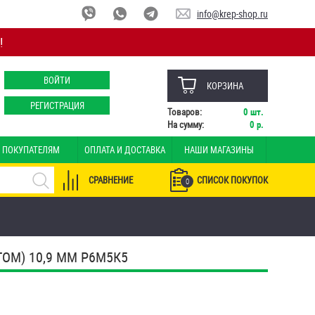
info@krep-shop.ru
!
ВОЙТИ
КОРЗИНА
РЕГИСТРАЦИЯ
Товаров:
0
шт.
На сумму:
0
р.
ПОКУПАТЕЛЯМ
ОПЛАТА И ДОСТАВКА
НАШИ МАГАЗИНЫ
СРАВНЕНИЕ
СПИСОК ПОКУПОК
0
ОМ) 10,9 ММ Р6М5К5