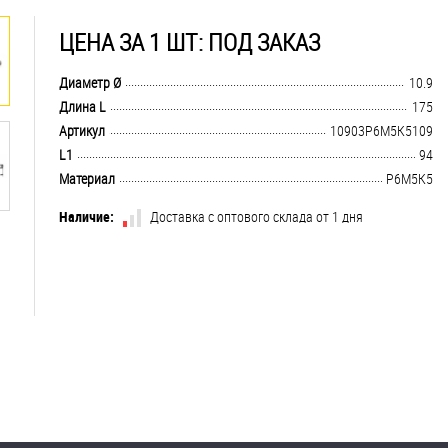
ЦЕНА ЗА 1 ШТ: ПОД ЗАКАЗ
.................................................................................................................................
Диаметр Ø
10.9
.................................................................................................................................
Длина L
175
.................................................................................................................................
Артикул
10903Р6М5К5109
.................................................................................................................................
L1
94
.................................................................................................................................
Материал
Р6М5К5
Наличие:
Доставка с оптового склада от 1 дня