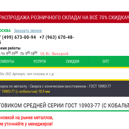
РАСПРОДАЖА РОЗНИЧНОГО СКЛАДА! НА ВСЁ 70% СКИДКА!!
ОСКВА
Заказать звонок
7 (499) 673-00-94
+7 (963) 670-48-
5
ремя работы
00
00
00
00
-Чт 9
-19
Пт 9
-18
Сб, Вс - Выходной
КЛИЕНТЫ
УСЛУГИ
СКИДКИ
ОПТ
верла по металлу
Сверла с коническим хвостовиком
ГОСТ 10903-77
10903-77 (с кобальтом) 10,9 мм
ВИКОМ СРЕДНЕЙ СЕРИИ ГОСТ 10903-77 (С КОБАЛЬТ
ановкой на рынке металлов,
ие уточняйте у менеджеров!