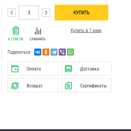
КУПИТЬ
.......................................................................
Купить в 1 клик
.......................................................................
.......................................................................
В СПИСОК
СРАВНИТЬ
.......................................................................
.......................................................................
Поделиться:
Оплата
Доставка
Возврат
Сертификаты