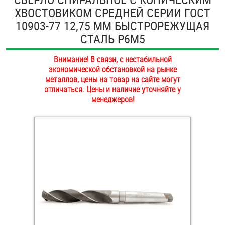
ХВОСТОВИКОМ СРЕДНЕЙ СЕРИИ ГОСТ
ОПЛАТА И ДОСТАВКА
Втулки
10903-77 12,75 ММ БЫСТРОРЕЖУЩАЯ
НАШИ МАГАЗИНЫ
СТАЛЬ Р6М5
Гайки
Внимание! В связи, с нестабильной
Дюбели
экономической обстановкой на рынке
металлов, цены на товар на сайте могут
Дюймовый крепёж
отличаться. Цены и наличие уточняйте у
менеджеров!
Заклепки (Гайки-Заклепки)
Инструмент
Крюки, кольца с метрической резьбой
Крюки, кольца с шурупной резьбой