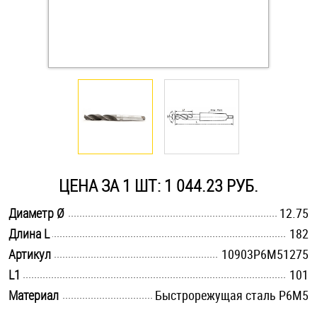
Оснастка и аксессуары для яхт
Пробки
Саморезы и шурупы
Стопорные кольца
ЦЕНА ЗА 1 ШТ: 1 044.23 РУБ.
Такелаж
.............................................................................................................
Диаметр Ø
12.75
.............................................................................................................
Длина L
182
Хомуты
.............................................................................................................
Артикул
10903Р6М51275
Шайбы
.............................................................................................................
L1
101
.............................................................................................................
Материал
Быстрорежущая сталь Р6М5
Шпильки