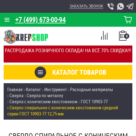
ЗАКАЗАТЬ ЗВОНОК
+7 (499) 673-00-94
КОРЗИНА
О КОМПАНИИ
0
СПИСОК
КАЛЬКУЛЯТОР
СРАВНЕНИЕ
РАСПРОДАЖА РОЗНИЧНОГО СКЛАДА! НА ВСЁ 70% СКИДКА!!!
ПОКУПОК
ОТЗЫВЫ
КАТАЛОГ ТОВАРОВ
КЛИЕНТЫ
Товары со скидкой
Главная
Каталог
Инструмент
Расходные материалы
УСЛУГИ
Сверла
Сверла по металлу
Анкеры
Сверла с коническим хвостовиком
ГОСТ 10903-77
СКИДКИ
Сверло спиральное с коническим хвостовиком средней
Антивандальный крепёж, инструмент
серии ГОСТ 10903-77 12,75 мм
ОПТ
ПОКУПАТЕЛЯМ
Болты и винты
СВЕРЛО СПИРАЛЬНОЕ С КОНИЧЕСКИМ