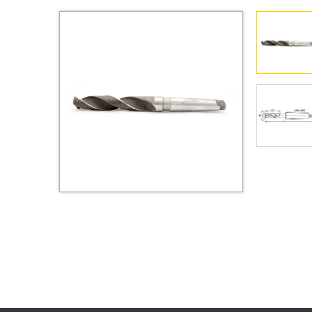
Втулки
Гайки
Дюбели
Дюймовый крепёж
Заклепки (Гайки-Заклепки)
Инструмент
Крюки, кольца с
метрической резьбой
Крюки, кольца с шурупной
резьбой
Оснастка и аксессуары для