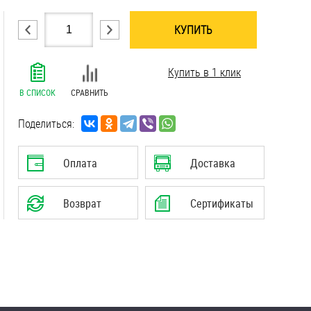
КУПИТЬ
.......................................................................
Купить в 1 клик
.......................................................................
.......................................................................
В СПИСОК
СРАВНИТЬ
.......................................................................
.......................................................................
Поделиться:
Оплата
Доставка
Возврат
Сертификаты