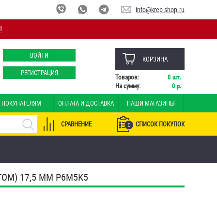
info@krep-shop.ru
!
ВОЙТИ
КОРЗИНА
РЕГИСТРАЦИЯ
Товаров:
0
шт.
На сумму:
0
р.
ПОКУПАТЕЛЯМ
ОПЛАТА И ДОСТАВКА
НАШИ МАГАЗИНЫ
СРАВНЕНИЕ
СПИСОК ПОКУПОК
0
ОМ) 17,5 ММ Р6М5К5