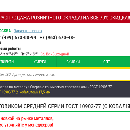
РАСПРОДАЖА РОЗНИЧНОГО СКЛАДА! НА ВСЁ 70% СКИДКА!!
ОСКВА
Заказать звонок
7 (499) 673-00-94
+7 (963) 670-48-
5
ремя работы
00
00
00
00
-Чт 9
-19
Пт 9
-18
Сб, Вс - Выходной
КЛИЕНТЫ
УСЛУГИ
СКИДКИ
ОПТ
верла по металлу
Сверла с коническим хвостовиком
ГОСТ 10903-77
10903-77 (с кобальтом) 17,5 мм
ВИКОМ СРЕДНЕЙ СЕРИИ ГОСТ 10903-77 (С КОБАЛЬТ
ановкой на рынке металлов,
ие уточняйте у менеджеров!