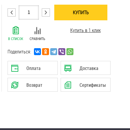
КУПИТЬ
.......................................................................
Купить в 1 клик
.......................................................................
.......................................................................
В СПИСОК
СРАВНИТЬ
.......................................................................
.......................................................................
Поделиться:
Оплата
Доставка
Возврат
Сертификаты