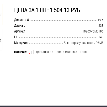
ЦЕНА ЗА 1 ШТ: 1 504.13 РУБ.
.................................................................................................................................
Диаметр Ø
19.6
.................................................................................................................................
Длина L
238
.................................................................................................................................
Артикул
10903Р6М5196
.................................................................................................................................
L1
140
.................................................................................................................................
Материал
Быстрорежущая сталь Р6М5
Наличие:
Доставка с оптового склада от 1 дня