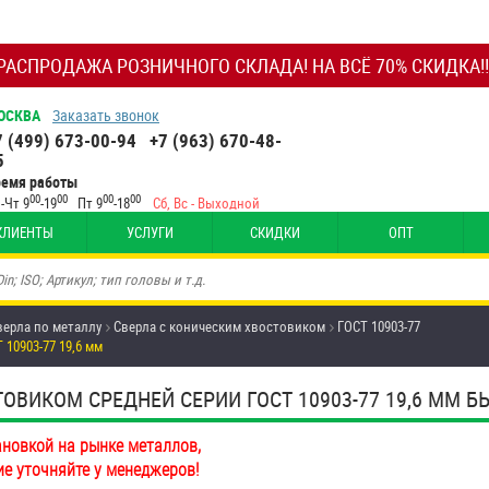
РАСПРОДАЖА РОЗНИЧНОГО СКЛАДА! НА ВСЁ 70% СКИДКА!!
ОСКВА
Заказать звонок
7 (499) 673-00-94
+7 (963) 670-48-
5
ремя работы
00
00
00
00
-Чт 9
-19
Пт 9
-18
Сб, Вс - Выходной
КЛИЕНТЫ
УСЛУГИ
СКИДКИ
ОПТ
верла по металлу
Сверла с коническим хвостовиком
ГОСТ 10903-77
10903-77 19,6 мм
ОВИКОМ СРЕДНЕЙ СЕРИИ ГОСТ 10903-77 19,6 ММ 
ановкой на рынке металлов,
ие уточняйте у менеджеров!