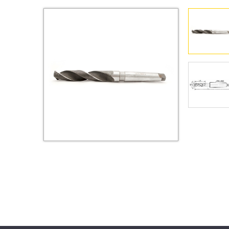
Втулки
Гайки
Дюбели
Дюймовый крепёж
Заклепки (Гайки-Заклепки)
Инструмент
Крюки, кольца с
метрической резьбой
Крюки, кольца с шурупной
резьбой
Оснастка и аксессуары для