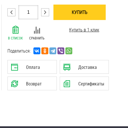
КУПИТЬ
.......................................................................
Купить в 1 клик
.......................................................................
.......................................................................
В СПИСОК
СРАВНИТЬ
.......................................................................
.......................................................................
Поделиться:
Оплата
Доставка
Возврат
Сертификаты