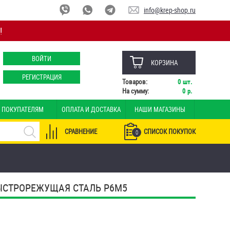
info@krep-shop.ru
!
ВОЙТИ
КОРЗИНА
РЕГИСТРАЦИЯ
Товаров:
0
шт.
На сумму:
0
р.
ПОКУПАТЕЛЯМ
ОПЛАТА И ДОСТАВКА
НАШИ МАГАЗИНЫ
СРАВНЕНИЕ
СПИСОК ПОКУПОК
0
БЫСТРОРЕЖУЩАЯ СТАЛЬ Р6М5