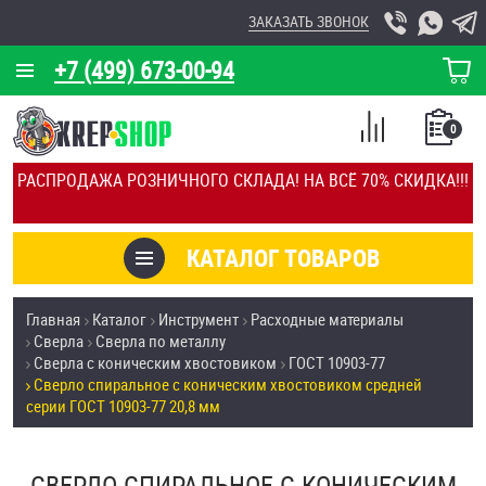
ЗАКАЗАТЬ ЗВОНОК
+7 (499) 673-00-94
КОРЗИНА
О КОМПАНИИ
0
СПИСОК
КАЛЬКУЛЯТОР
СРАВНЕНИЕ
РАСПРОДАЖА РОЗНИЧНОГО СКЛАДА! НА ВСЁ 70% СКИДКА!!!
ПОКУПОК
ОТЗЫВЫ
КАТАЛОГ ТОВАРОВ
КЛИЕНТЫ
Товары со скидкой
Главная
Каталог
Инструмент
Расходные материалы
УСЛУГИ
Сверла
Сверла по металлу
Анкеры
Сверла с коническим хвостовиком
ГОСТ 10903-77
СКИДКИ
Сверло спиральное с коническим хвостовиком средней
Антивандальный крепёж, инструмент
серии ГОСТ 10903-77 20,8 мм
ОПТ
ПОКУПАТЕЛЯМ
Болты и винты
СВЕРЛО СПИРАЛЬНОЕ С КОНИЧЕСКИМ