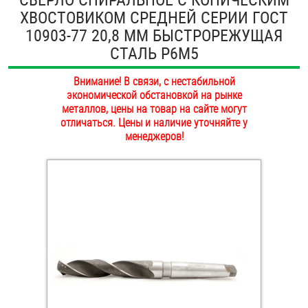
ХВОСТОВИКОМ СРЕДНЕЙ СЕРИИ ГОСТ
ОПЛАТА И ДОСТАВКА
Втулки
10903-77 20,8 ММ БЫСТРОРЕЖУЩАЯ
НАШИ МАГАЗИНЫ
СТАЛЬ Р6М5
Гайки
Внимание! В связи, с нестабильной
Дюбели
экономической обстановкой на рынке
металлов, цены на товар на сайте могут
Дюймовый крепёж
отличаться. Цены и наличие уточняйте у
менеджеров!
Заклепки (Гайки-Заклепки)
Инструмент
Крюки, кольца с метрической резьбой
Крюки, кольца с шурупной резьбой