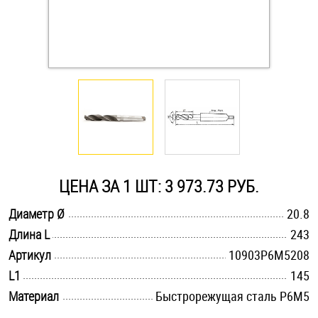
Оснастка и аксессуары для яхт
Пробки
Саморезы и шурупы
Стопорные кольца
ЦЕНА ЗА 1 ШТ: 3 973.73 РУБ.
Такелаж
.............................................................................................................
Диаметр Ø
20.8
.............................................................................................................
Длина L
243
Хомуты
.............................................................................................................
Артикул
10903Р6М5208
Шайбы
.............................................................................................................
L1
145
.............................................................................................................
Материал
Быстрорежущая сталь Р6М5
Шпильки