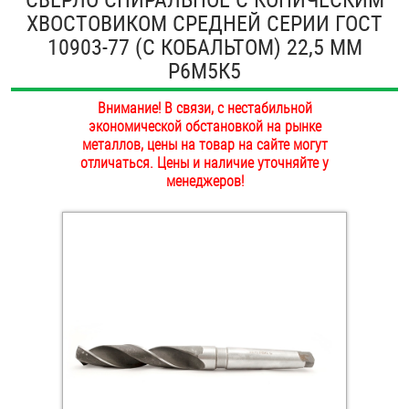
ХВОСТОВИКОМ СРЕДНЕЙ СЕРИИ ГОСТ
ОПЛАТА И ДОСТАВКА
Втулки
10903-77 (С КОБАЛЬТОМ) 22,5 ММ
НАШИ МАГАЗИНЫ
Р6М5К5
Гайки
Внимание! В связи, с нестабильной
Дюбели
экономической обстановкой на рынке
металлов, цены на товар на сайте могут
Дюймовый крепёж
отличаться. Цены и наличие уточняйте у
менеджеров!
Заклепки (Гайки-Заклепки)
Инструмент
Крюки, кольца с метрической резьбой
Крюки, кольца с шурупной резьбой