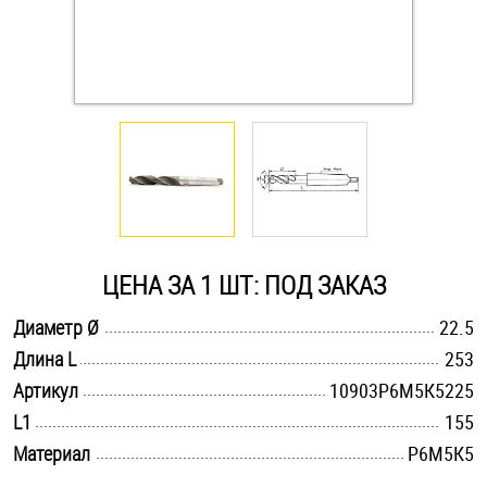
Оснастка и аксессуары для яхт
Пробки
Саморезы и шурупы
Стопорные кольца
ЦЕНА ЗА 1 ШТ: ПОД ЗАКАЗ
Такелаж
.............................................................................................................
Диаметр Ø
22.5
.............................................................................................................
Длина L
253
Хомуты
.............................................................................................................
Артикул
10903Р6М5К5225
Шайбы
.............................................................................................................
L1
155
.............................................................................................................
Материал
Р6М5К5
Шпильки