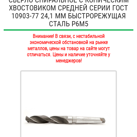
ХВОСТОВИКОМ СРЕДНЕЙ СЕРИИ ГОСТ
ОПЛАТА И ДОСТАВКА
Втулки
10903-77 24,1 ММ БЫСТРОРЕЖУЩАЯ
НАШИ МАГАЗИНЫ
СТАЛЬ Р6М5
Гайки
Внимание! В связи, с нестабильной
Дюбели
экономической обстановкой на рынке
металлов, цены на товар на сайте могут
Дюймовый крепёж
отличаться. Цены и наличие уточняйте у
менеджеров!
Заклепки (Гайки-Заклепки)
Инструмент
Крюки, кольца с метрической резьбой
Крюки, кольца с шурупной резьбой