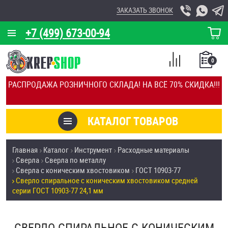
ЗАКАЗАТЬ ЗВОНОК
+7 (499) 673-00-94
КОРЗИНА
О КОМПАНИИ
0
СПИСОК
КАЛЬКУЛЯТОР
СРАВНЕНИЕ
РАСПРОДАЖА РОЗНИЧНОГО СКЛАДА! НА ВСЁ 70% СКИДКА!!!
ПОКУПОК
ОТЗЫВЫ
КАТАЛОГ ТОВАРОВ
КЛИЕНТЫ
Товары со скидкой
Главная
Каталог
Инструмент
Расходные материалы
УСЛУГИ
Сверла
Сверла по металлу
Анкеры
Сверла с коническим хвостовиком
ГОСТ 10903-77
СКИДКИ
Сверло спиральное с коническим хвостовиком средней
Антивандальный крепёж, инструмент
серии ГОСТ 10903-77 24,1 мм
ОПТ
ПОКУПАТЕЛЯМ
Болты и винты
СВЕРЛО СПИРАЛЬНОЕ С КОНИЧЕСКИМ