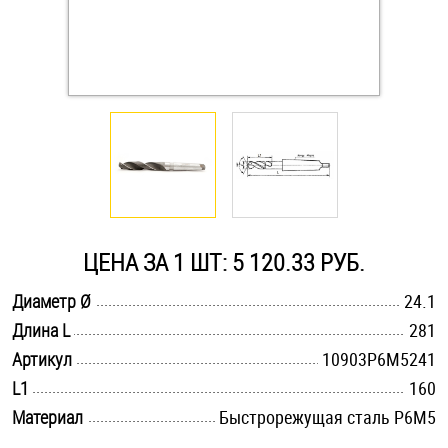
Оснастка и аксессуары для яхт
Пробки
Саморезы и шурупы
Стопорные кольца
ЦЕНА ЗА 1 ШТ: 5 120.33 РУБ.
Такелаж
.............................................................................................................
Диаметр Ø
24.1
.............................................................................................................
Длина L
281
Хомуты
.............................................................................................................
Артикул
10903Р6М5241
Шайбы
.............................................................................................................
L1
160
.............................................................................................................
Материал
Быстрорежущая сталь Р6М5
Шпильки